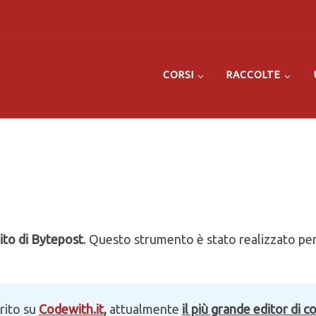
CORSI
RACCOLTE
ito di Bytepost
. Questo strumento è stato realizzato per 
erito su
Codewith.it
,
attualmente
il più grande editor di 