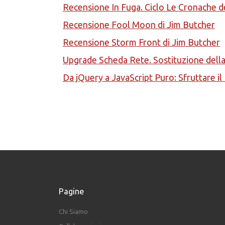
Recensione In Fuga. Ciclo Le Cronache d
Recensione Fool Moon di Jim Butcher
Recensione Storm Front di Jim Butcher
Upgrade Scheda Rete. Sostituzione del
Da jQuery a JavaScript Puro: Sfruttare i
Pagine
Chi Siamo