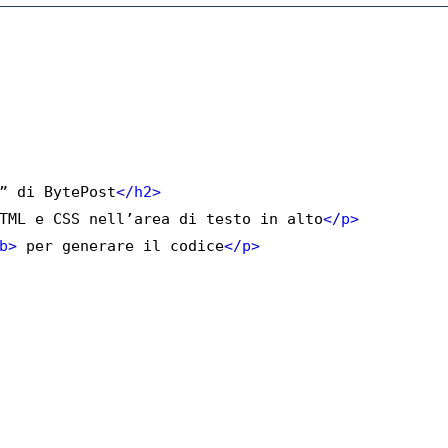
” di BytePost
</
h2
>
TML e CSS nell’area di testo in alto
</
p
>
b
>
 per generare il codice
</
p
>