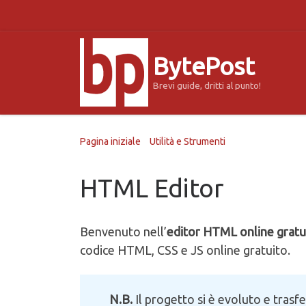
Passa al contenuto
BytePost
Brevi guide, dritti al punto!
Pagina iniziale
»
Utilità e Strumenti
»
HTML Editor
HTML Editor
Benvenuto nell’
editor HTML online gratu
codice HTML, CSS e JS online gratuito.
N.B.
Il progetto si è evoluto e trasf