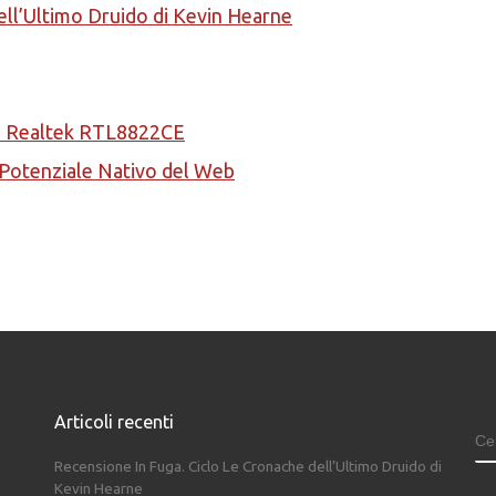
ell’Ultimo Druido di Kevin Hearne
la Realtek RTL8822CE
l Potenziale Nativo del Web
Articoli recenti
C
Recensione In Fuga. Ciclo Le Cronache dell’Ultimo Druido di
Kevin Hearne