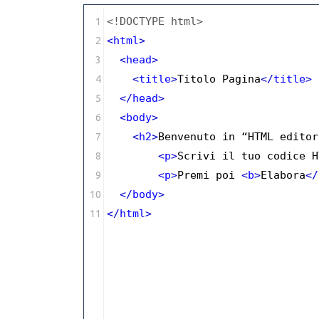
1
<!DOCTYPE html>
2
<
html
>
3
<
head
>
4
<
title
>
Titolo Pagina
</
title
>
5
</
head
>
6
<
body
>
7
<
h2
>
Benvenuto in “HTML editor
8
<
p
>
Scrivi il tuo codice H
9
<
p
>
Premi poi 
<
b
>
Elabora
</
10
</
body
>
11
</
html
>