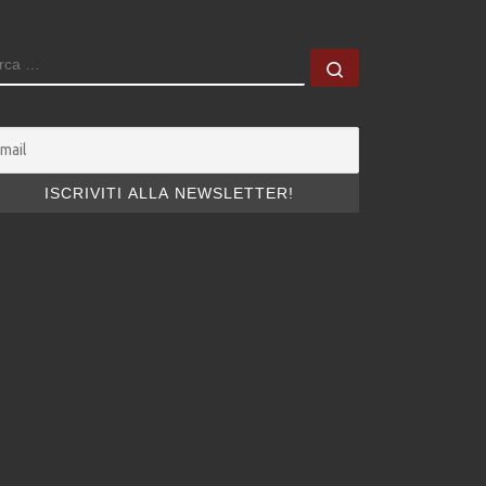
ERCA
Cerca …