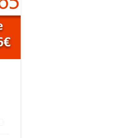
ta di
gitale
d