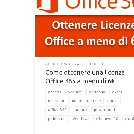
Scopri come poter ottenere una licenza ufficiale a vi
Microsoft Office 365, totalmente legale e licenza di
ufficiale, a 6€ o molto meno!
OFFICE
SOFTWARE
UTILITÀ
Come ottenere una licenza
Office 365 a meno di 6€
access
acquisti
curiosità
excel
microsoft
microsoft office
office
office 365
outlook
powerpoint
publisher
Windows
windows 10
wor