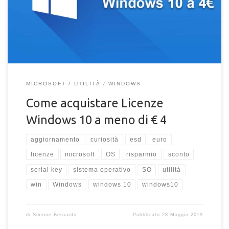
lifetime a meno di 4 €!
MICROSOFT
UTILITÀ
WINDOWS
Come acquistare Licenze
Windows 10 a meno di € 4
aggiornamento
curiosità
esd
euro
licenze
microsoft
OS
risparmio
sconto
serial key
sistema operativo
SO
utilità
win
Windows
windows 10
windows10
di
Simone Bernardo
Pubblicato
28 Maggio 2019