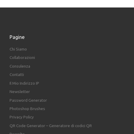
Pagine
Chi Siamo
Collaborazioni
Consulenza
Contatti
Il Mio Indirizzo IP
Newsletter
Password Generator
Photoshop Brushes
Privacy Policy
QR Code Generator – Generatore di codici QR