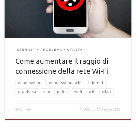
trova le soluzioni più adatte.
INTERNET
PROBLEMA
UTILITÀ
Come aumentare il raggio di
connessione della rete Wi-Fi
connessione
connessione wifi
internet
problema
rete
utilità
wi fi
wifi
wlan
di
Daniele
Pubblicato
26 Agosto 2019