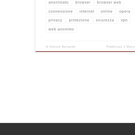
anonimato
browser
browser web
connessione
internet
online
opera
privacy
protezione
sicurezza
vpn
web anonimo
di
Simone Bernardo
Pubblicato
1 Marz