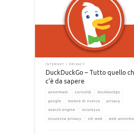
Tutto quello che c'è da sapere sul motore di ricerca
DuckDuckGo. È davvero migliore degli altri? È sicuro
Rispetta la privacy degli utenti? Scoprilo nel nostro a
dedicato all'innovativo motore di ricerca.
INTERNET
PRIVACY
DuckDuckGo – Tutto quello c
c’è da sapere
anonimato
curiosità
duckduckgo
google
motore di ricerca
privacy
search engine
sicurezza
sicurezza privacy
siti web
web anonim