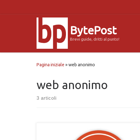
Passa al contenuto
BytePost
Brevi guide, dritti al punto!
Pagina iniziale
»
web anonimo
web anonimo
3 articoli