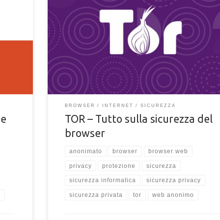
TOR è un browser sicuro per la navigazione internet? C
?
puoi e non puoi fare con il browser Tor e mantenere la 
rticolo
privacy e anonimato protetti. Leggi tutto della sicurezza
TOR.
BROWSER
INTERNET
SICUREZZA
he
TOR – Tutto sulla sicurezza del
browser
anonimato
browser
browser web
privacy
protezione
sicurezza
sicurezza informatica
sicurezza privacy
o
sicurezza privata
tor
web anonimo