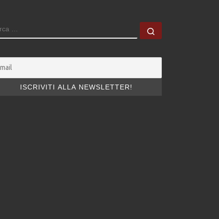
ERCA
Cerca …