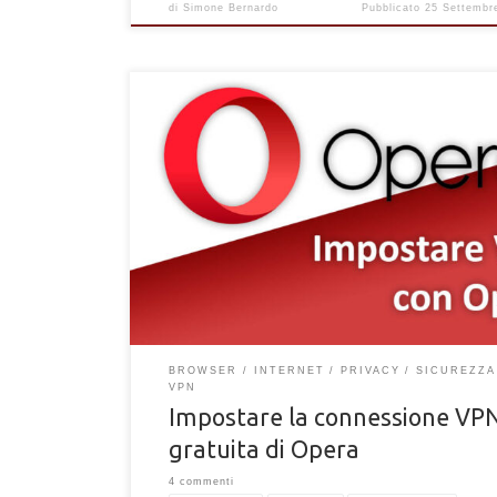
di
Simone Bernardo
Pubblicato
25 Settembr
Come impostare la connessione VPN gratuita ed illi
fornita dal browser web Opera. Inizia a navigare in
sicuro e anonimo in internet.
BROWSER
INTERNET
PRIVACY
SICUREZZA
VPN
Impostare la connessione VP
gratuita di Opera
4 commenti