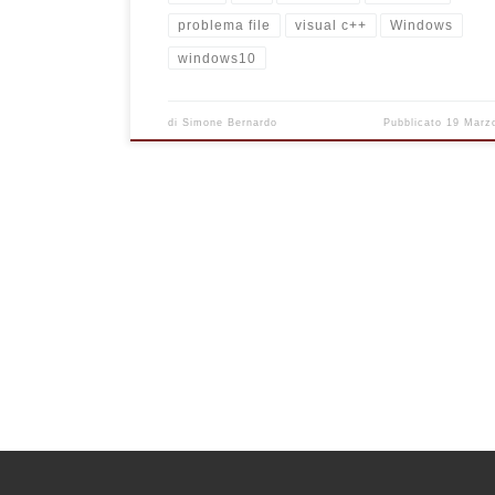
problema file
visual c++
Windows
windows10
di
Simone Bernardo
Pubblicato
19 Marz