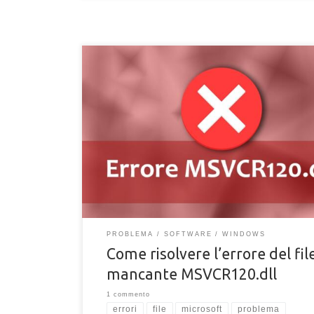
Il mio PC presenta un errore per il file mancante
MSVCR120.dll, come posso risolvere?Non riesco ad
un software a causa del file assente sul mio comput
chiamato MSVCR120.dll, dove lo trovo?Come scarico i
MSVCR120.dll per il mio PC? In Windows si presenta
forma di errore che manda in confusione anche i più 
parliamo di quell’errore causato […]
PROBLEMA
SOFTWARE
WINDOWS
Come risolvere l’errore del fil
mancante MSVCR120.dll
1 commento
errori
file
microsoft
problema