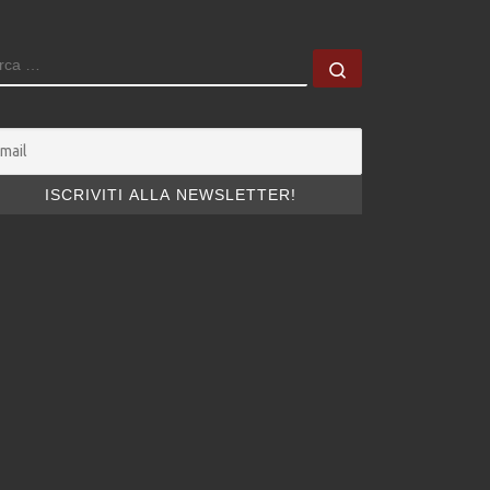
ERCA
Cerca …