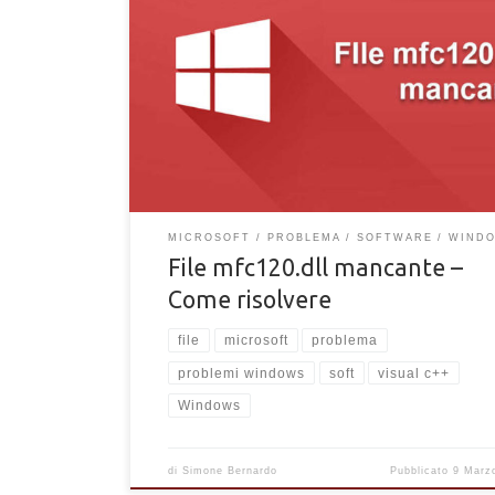
FIle mfc120.dll mancante nel Computer? Non riesci a
avviare un programma per colpa del file mfc120.dll?
come risolvere facilmente.
MICROSOFT
PROBLEMA
SOFTWARE
WIND
File mfc120.dll mancante –
Come risolvere
file
microsoft
problema
problemi windows
soft
visual c++
Windows
di
Simone Bernardo
Pubblicato
9 Marz