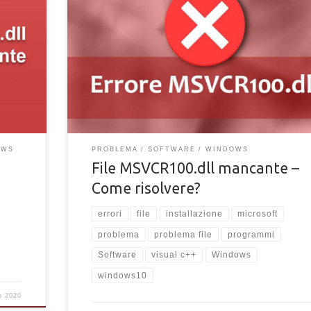
file MSVCR100.dll mancante? Molti dei problemi informa
si presentano dopo l’installazione di software e progr
d
sul PC, e per un utente poco esperto, risolverli è alquan
 Scopri
arduo. Spesso, quando si installano determinati softwa
sul computer, alcuni problemi si presentano per via di
determinati file mancanti, o ancora non presenti sul
dispositivo. […]
OWS
PROBLEMA
SOFTWARE
WINDOWS
File MSVCR100.dll mancante –
Come risolvere?
errori
file
installazione
microsoft
problema
problema file
programmi
Software
visual c++
Windows
windows10
o 2020