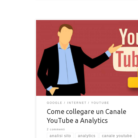
Scopri come poter collegare il tuo canale Youtube a
Analytics per analizzare e monitorare al meglio gli u
guardano i tuoi video.
GOOGLE
INTERNET
YOUTUBE
Come collegare un Canale
YouTube a Analytics
2 commenti
analisi sito
analytics
canale youtube