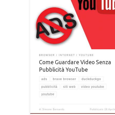
Tecniche per guardare video su YouTube senza pubb
senza ads. Migliori metodi sicuri e gratuiti.
BROWSER
INTERNET
YOUTUBE
Come Guardare Video Senza
Pubblicità YouTube
ads
brave browser
duckduckgo
pubblicità
siti web
video youtube
youtube
di
Simone Bernardo
Pubblicato
28 Apri