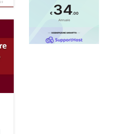
19
ale
 dei