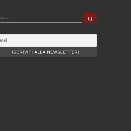
ERCA
Cerca …