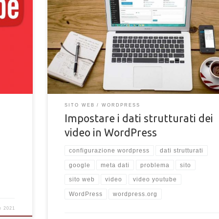
Come impostare i dati strutturati di schema.org nei vide
licità e
un sito WordPress. Scopri come migliorare la SEO con i 
strutturati dei video contenuti in blog creato con
WordPress.
SITO WEB
WORDPRESS
Impostare i dati strutturati dei
video in WordPress
configurazione wordpress
dati strutturati
google
meta dati
problema
sito
sito web
video
video youtube
WordPress
wordpress.org
le 2021