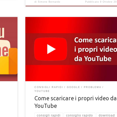
di
Simone Bernardo
Pubblicato
9 Ottobre 20
 Google
Come scaricare i propri video pubblicati dal proprio can
tenti che
Youtube. Leggi la procedura per effettuare il download
tuoi video online.
CONSIGLI RAPIDI
GOOGLE
PROBLEMA
YOUTUBE
Come scaricare i propri video da
YouTube
consigli rapidi
consiglio rapido
download