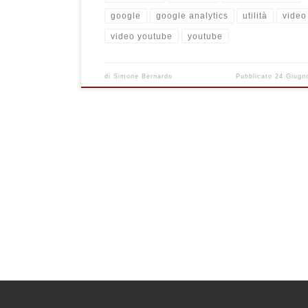
google
google analytics
utilità
video
video youtube
youtube
di
Simone Bernardo
Pubblicato
24 Giugn