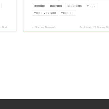
google
internet
problema
video
video youtube
youtube
o 2019
di
Simone Bernardo
Pubblicato
29 Marzo 20