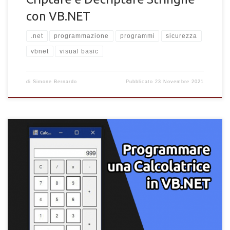
con VB.NET
.net
programmazione
programmi
sicurezza
vbnet
visual basic
di
Simone Bernardo
Pubblicato
23 Novembre 2021
Come creare e programmare una calcolatrice in VB.NET. Segui
la guida per creare una calcolatrice funzionante con Visual Basic
.NET