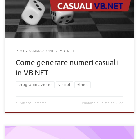
esempio.
PROGRAMMAZIONE
VB.NET
Come generare numeri casuali
in VB.NET
programmazione
vb.net
vbnet
di
Simone Bernardo
Pubblicato
15 Marzo 2022