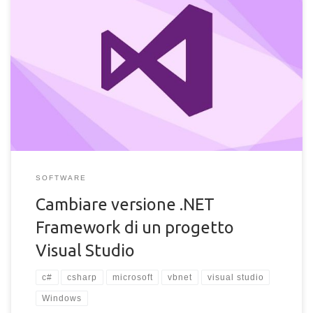
Come cambiare la versione di .NET Framework in un progetto
.sln di Visual Studio con il programma o con modifica manuale
dei file di configurazione
SOFTWARE
Cambiare versione .NET
Framework di un progetto
Visual Studio
c#
csharp
microsoft
vbnet
visual studio
Windows