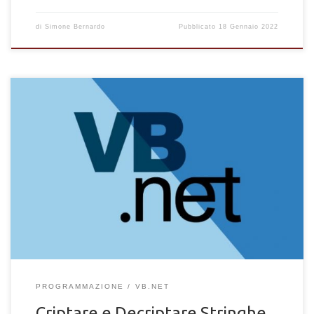
di
Simone Bernardo
Pubblicato
18 Gennaio 2022
Come criptare e decriptare stringhe di testo con VB NET. Come
codificare e decodificare parole e stringhe con Visual Basic
.NET
PROGRAMMAZIONE
VB.NET
Criptare e Decriptare Stringhe