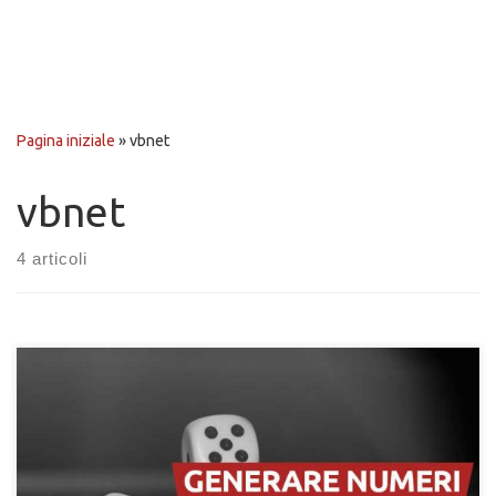
Pagina iniziale
»
vbnet
vbnet
4 articoli
Come generare dei numeri casuali in VB.NET? Genera numeri
casuali interni e a virgola mobile con VB.NET e il codice