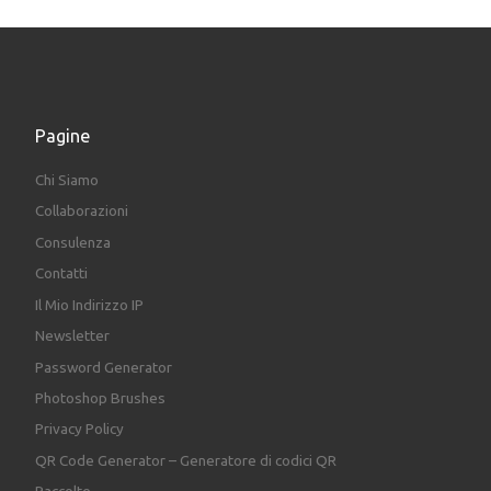
Pagine
Chi Siamo
Collaborazioni
Consulenza
Contatti
Il Mio Indirizzo IP
Newsletter
Password Generator
Photoshop Brushes
Privacy Policy
QR Code Generator – Generatore di codici QR