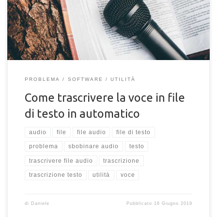
migliori modi per Sbobinare un file audio.
PROBLEMA
SOFTWARE
UTILITÀ
Come trascrivere la voce in file
di testo in automatico
audio
file
file audio
file di testo
problema
sbobinare audio
testo
trascrivere file audio
trascrizione
trascrizione testo
utilità
voce
di
Daniele
Pubblicato
16 Giugno 2019