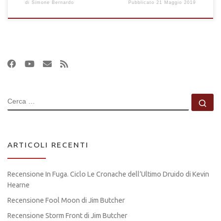
di
Simone Bernardo
Pubblicato
21 Maggio 2019
CERCA
Ce
ARTICOLI RECENTI
Recensione In Fuga. Ciclo Le Cronache dell’Ultimo Druido di Kevin
Hearne
Recensione Fool Moon di Jim Butcher
Recensione Storm Front di Jim Butcher