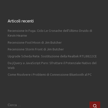
Articoli recenti
Recensione In Fuga. Ciclo Le Cronache dell’Ultimo Druido di
Kevin Hearne
Recensione Fool Moon di Jim Butcher
Recensione Storm Front di Jim Butcher
Upgrade Scheda Rete. Sostituzione della Realtek RTL8822CE
Da jQuery a JavaScript Puro: Sfruttare il Potenziale Nativo del
Web
Come Risolvere i Problemi di Connessione Bluetooth al PC
CERCA
Cerc