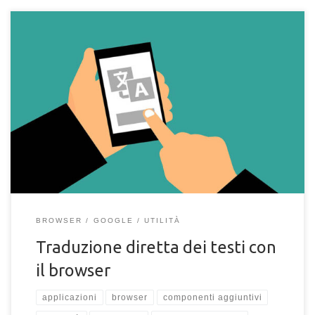
Stanco di copiare ed incollare testi in lingua straniera da un sito
per tradurli con un traduttore online? Hai bisogno di tradurre
testi e contenuti di un sito web in maniera rapida senza
cambiare scheda o finestra del browser? Se non riesci a
comprendere la lingua di un determinato sito web, ti affiderai
sicuramente a delle piattaforme come Google Translate […]
BROWSER
GOOGLE
UTILITÀ
Traduzione diretta dei testi con
il browser
applicazioni
browser
componenti aggiuntivi