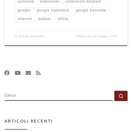
curiosità
estensioni
estensioni browser
google
google traduttore
google translate
internet
traduci
utilità
di
Simone Bernardo
Pubblicato
19 Maggio 2019
CERCA
Ce
ARTICOLI RECENTI