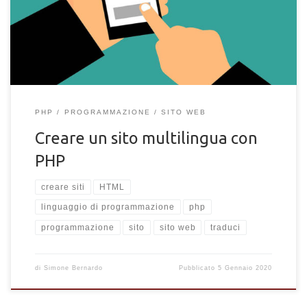
facilmente.
PHP
PROGRAMMAZIONE
SITO WEB
Creare un sito multilingua con
PHP
creare siti
HTML
linguaggio di programmazione
php
programmazione
sito
sito web
traduci
di
Simone Bernardo
Pubblicato
5 Gennaio 2020