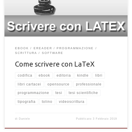
per la composizione di libri o articoli, la cui qualità è nettamente
superiore a quella di un normale programma di videoscrittura.
Cosa lo differenzia? Bisogna distinguere tra composizione
Sincrona […]
EBOOK
EREADER
PROGRAMMAZIONE
SCRITTURA
SOFTWARE
Come scrivere con LaTeX
codifica
ebook
editoria
kindle
libri
libri cartacei
opensource
professionale
programmazione
tesi
tesi scientifiche
tipografia
tolino
videoscrittura
di
Daniele
Pubblicato
3 Febbraio 2019