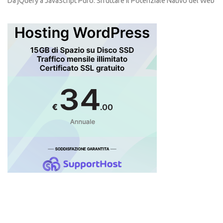
Da jQuery a JavaScript Puro: Sfruttare il Potenziale Nativo del Web