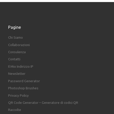
Pagine
Chi Siamo
Collaborazioni
Consulenza
Contatti
Il Mio Indirizzo IP
Newsletter
Password Generator
Photoshop Brushes
Privacy Policy
QR Code Generator – Generatore di codici QR
Raccolte