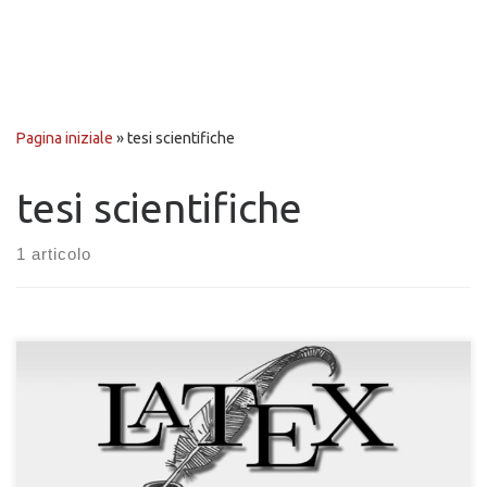
Pagina iniziale
»
tesi scientifiche
tesi scientifiche
1 articolo
LaTeX è un programma di composizione tipografica open-
source indicato soprattutto per testi di natura scientifica,
poiché permette di creare formule algebrico-matematiche in
modo rapido ed efficiente. Tuttavia, può essere d’ausilio anche