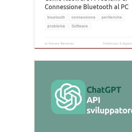
Connessione Bluetooth al PC
bluetooth
connessione
periferiche
problema
Software
di
Simone Bernardo
Pubblicato
8 Agost
Cos'è e come funziona l'API di ChatGPT. Scopri come
integrare ChatGPT nei tuoi progetti e siti web con l'
ufficiale di OpenAI