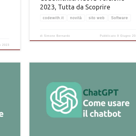
2023, Tutta da Scoprire
codewith.it
novità
sito web
Software
di
Simone Bernardo
Pubblicato
9 Giugno 20
o 2023
Come usare e chattare con ChatGPT. Cos'è e come fuzio
API
rivoluzionario ChatBot e come iniziare a conversare con
ChatGPT di OpenAI