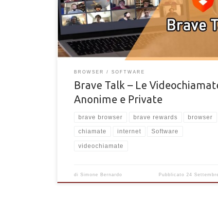
per videochiamare amici e parenti in forma anonima.
BROWSER
SOFTWARE
Brave Talk – Le Videochiamat
Anonime e Private
brave browser
brave rewards
browser
chiamate
internet
Software
videochiamate
di
Simone Bernardo
Pubblicato
24 Settembr