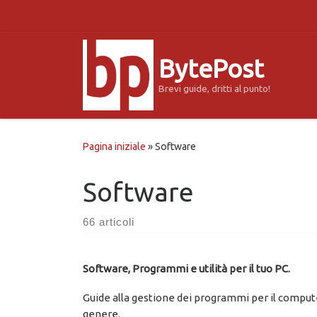
Passa al contenuto
BytePost
Brevi guide, dritti al punto!
Pagina iniziale
»
Software
Software
66 articoli
Software, Programmi e utilità per il tuo PC.
Guide alla gestione dei programmi per il compute
genere.