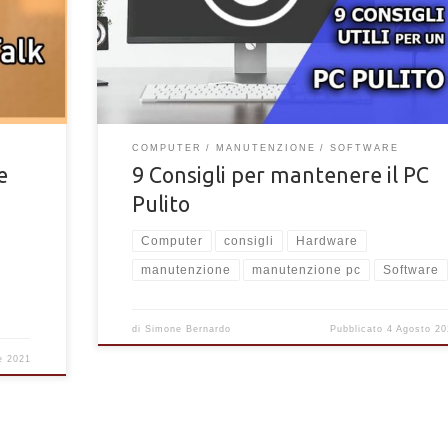
avere un computer pulito e performante in ogni momen
con i nostri consigli
COMPUTER
MANUTENZIONE
SOFTWARE
e
9 Consigli per mantenere il PC
Pulito
Computer
consigli
Hardware
manutenzione
manutenzione pc
Software
di
Simone Bernardo
Pubblicato
4 Agosto 20
e 2021