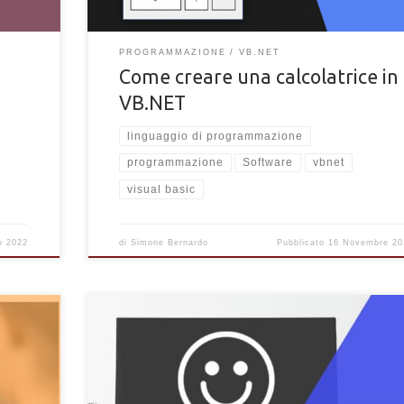
PROGRAMMAZIONE
VB.NET
i
Come creare una calcolatrice in
VB.NET
linguaggio di programmazione
programmazione
Software
vbnet
visual basic
o 2022
di
Simone Bernardo
Pubblicato
16 Novembre 20
9 Consigli per mantenere un PC pulito. Scopri cosa fare
ave Talk