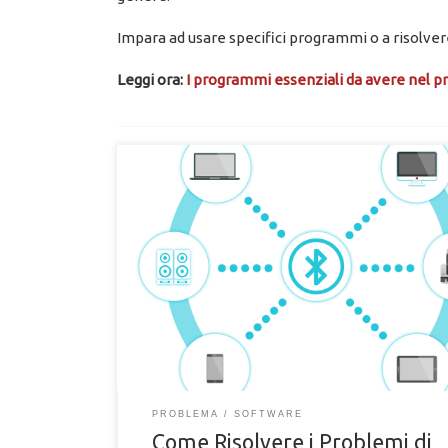
Impara ad usare specifici programmi o a risolve
Leggi ora:
I programmi essenziali da avere nel p
Come risolvere i problemi di connessione bluetooth
con una periferica. Soluzione ai problemi di conness
bluetooth alle periferiche
PROBLEMA
SOFTWARE
Come Risolvere i Problemi di