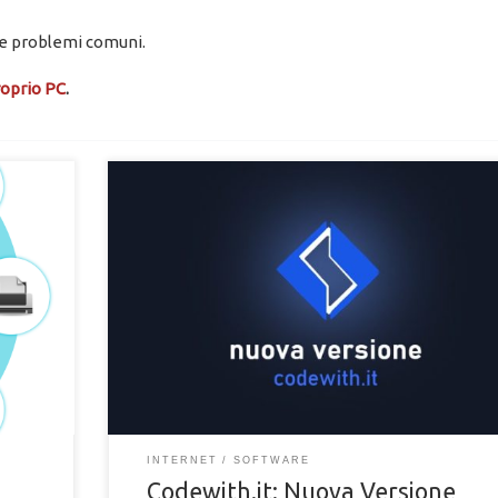
re problemi comuni.
roprio PC
.
Scopri la nuova versione di Codewith.it, il code playgro
 del PC
italiano con funzionalità avanzate e strumenti di
ione
collaborazione. Migliora la tua esperienza di sviluppo w
accedi a referenze integrate nell'editor.
INTERNET
SOFTWARE
Codewith.it: Nuova Versione