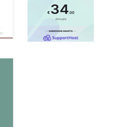
23
na il