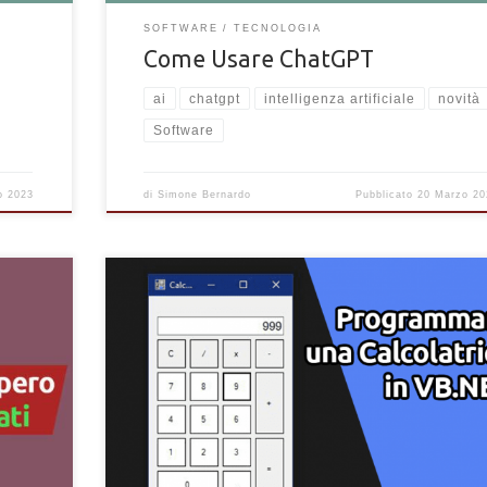
SOFTWARE
TECNOLOGIA
Come Usare ChatGPT
ai
chatgpt
intelligenza artificiale
novità
Software
o 2023
di
Simone Bernardo
Pubblicato
20 Marzo 20
Come creare e programmare una calcolatrice in VB.NET.
erati
Segui la guida per creare una calcolatrice funzionante c
Visual Basic .NET