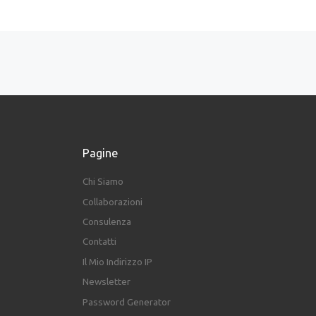
Navigazione articoli
Pagine
Chi Siamo
Collaborazioni
Consulenza
Contatti
Il Mio Indirizzo IP
Newsletter
Password Generator