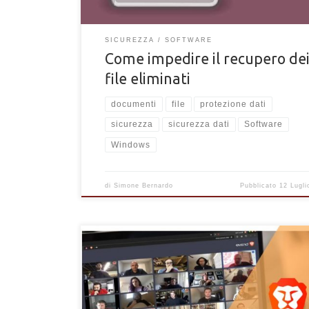
SICUREZZA
SOFTWARE
Come impedire il recupero de
file eliminati
documenti
file
protezione dati
sicurezza
sicurezza dati
Software
Windows
di
Simone Bernardo
Pubblicato
12 Lugli
Tutto ciò che c'è da sapere su Brave Talk. Scopri Br