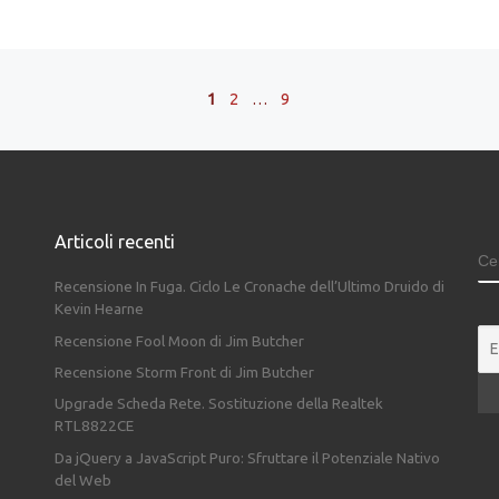
1
2
…
9
Articoli recenti
C
Recensione In Fuga. Ciclo Le Cronache dell’Ultimo Druido di
Kevin Hearne
Recensione Fool Moon di Jim Butcher
Recensione Storm Front di Jim Butcher
Upgrade Scheda Rete. Sostituzione della Realtek
RTL8822CE
Da jQuery a JavaScript Puro: Sfruttare il Potenziale Nativo
del Web