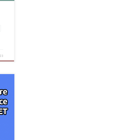
23
on