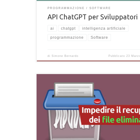
PROGRAMMAZIONE
SOFTWARE
API ChatGPT per Sviluppatori
ai
chatgpt
intelligenza artificiale
programmazione
Software
di
Simone Bernardo
Pubblicato
23 Marz
Le migliori tecniche per impedire il recupero dei file
eliminati dal cestino. Evitare che i file vengano recup
dopo l'eliminazione.