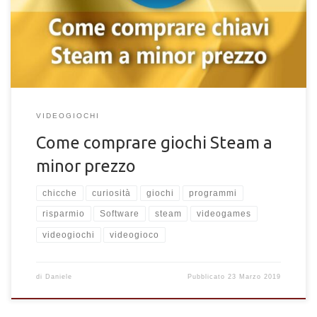
Steam, un software della Valve, è possibile accedere ad una
serie infinita di videogiochi di varie tipologie, dagli RPG, FPS, a
strategici, di cui resta memoria nell’account del […]
VIDEOGIOCHI
Come comprare giochi Steam a
minor prezzo
chicche
curiosità
giochi
programmi
risparmio
Software
steam
videogames
videogiochi
videogioco
di
Daniele
Pubblicato
23 Marzo 2019