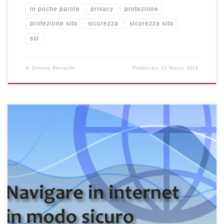
in poche parole
privacy
protezione
protezione sito
sicurezza
sicurezza sito
ssl
di
Simone Bernardo
Pubblicato
22 Marzo 2019
La privacy in internet è ormai un lontano ricordo? Non temere!
Leggi i nostri consigli per navigare in internet in modo sicuro.
Navigare in modo totalmente sicuro in internet ai giorni nostri
sembra impossibile, non si può mai essere certi al 100% che la
propria privacy online non sia compromessa in qualche modo.
Basta un singolo click su di un […]