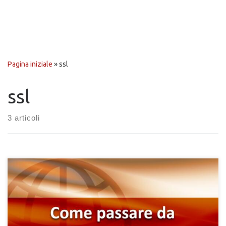
Pagina iniziale
»
ssl
ssl
3 articoli
Abbiamo già visto i vantaggi di utilizzare una connessione SSL
per il proprio sito web, ed ormai è diventato un requisito
fondamentale per migliorare la reputazione e la SEO stessa del