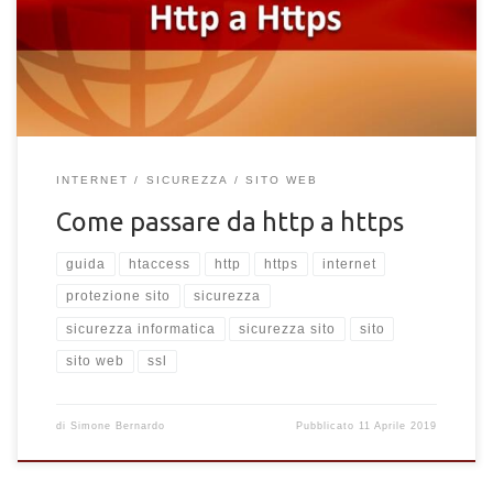
sito. Richiedere un certificato SSL al proprio hosting provider è
il primo step da compiere, è un operazione semplice e si può
anche fare direttamente dal cpanel. Una volta […]
INTERNET
SICUREZZA
SITO WEB
Come passare da http a https
guida
htaccess
http
https
internet
protezione sito
sicurezza
sicurezza informatica
sicurezza sito
sito
sito web
ssl
di
Simone Bernardo
Pubblicato
11 Aprile 2019