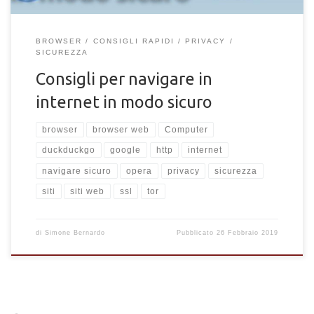
BROWSER
CONSIGLI RAPIDI
PRIVACY
SICUREZZA
Consigli per navigare in
internet in modo sicuro
browser
browser web
Computer
duckduckgo
google
http
internet
navigare sicuro
opera
privacy
sicurezza
siti
siti web
ssl
tor
di
Simone Bernardo
Pubblicato
26 Febbraio 2019