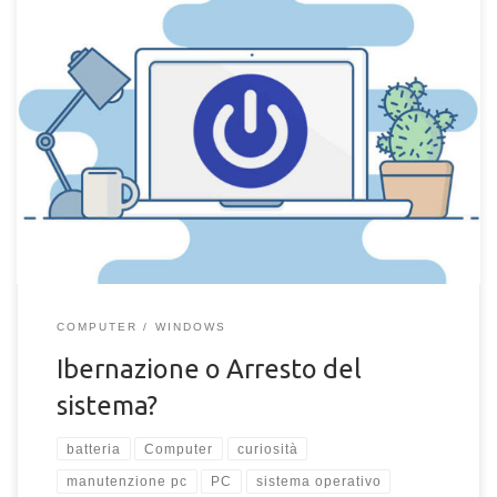
Ibernazione o arresto del sistema? Quale modalità scegliere?
Scopri le differenze tra ibernazione e arresto del sistema per il
tuo computer
COMPUTER
WINDOWS
Ibernazione o Arresto del
sistema?
batteria
Computer
curiosità
manutenzione pc
PC
sistema operativo