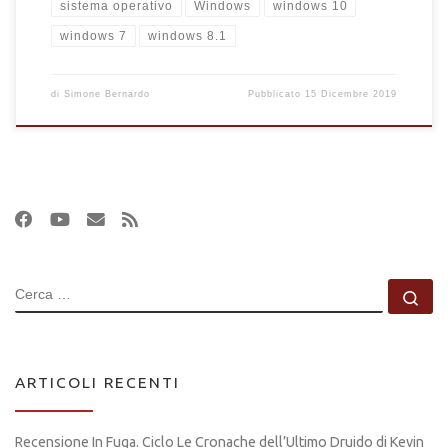
sistema operativo
Windows
windows 10
windows 7
windows 8.1
di
Simone Bernardo
Pubblicato
15 Dicembre 2019
CERCA
Ce
ARTICOLI RECENTI
Recensione In Fuga. Ciclo Le Cronache dell’Ultimo Druido di Kevin