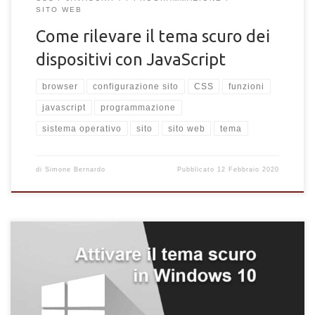
SITO WEB
Come rilevare il tema scuro dei
dispositivi con JavaScript
browser
configurazione sito
CSS
funzioni
javascript
programmazione
sistema operativo
sito
sito web
tema
di
Simone Bernardo
Pubblicato
12 Febbraio 2020
Attivare in tema scuro in Windows 10. Come fare ad impostarlo