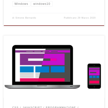
Windows
windows10
di
Simone Bernardo
Pubblicato
29 Marzo 2020
Come identificare il tema scuro del dispositivo in uso per far
cambiare tema al sito web con una semplice funzione
JavaScript.
CSS
JAVASCRIPT
PROGRAMMAZIONE