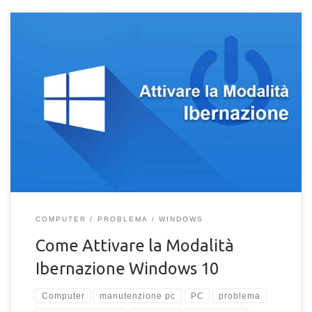
Come attivare la modalità Ibernazione per un PC Windows 10?
Come ripristinare Ibernazione dal menu di arresto di Windows
in pochi passaggi.
COMPUTER
PROBLEMA
WINDOWS
Come Attivare la Modalità
Ibernazione Windows 10
Computer
manutenzione pc
PC
problema