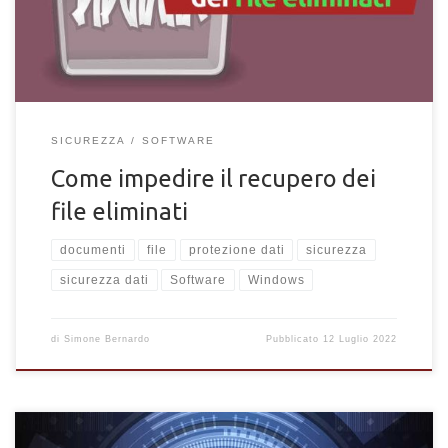
SICUREZZA
SOFTWARE
Come impedire il recupero dei
file eliminati
documenti
file
protezione dati
sicurezza
sicurezza dati
Software
Windows
di
Simone Bernardo
Pubblicato
12 Luglio 2022