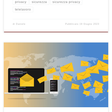
privacy
sicurezza
sicurezza privacy
telelavoro
di
Daniele
Pubblicato
19 Giugno 2023
Motivi per non usare l'email aziendale per motivi personali.
Cose da sapere e i rischi per l'utilizzo dell'indirizzo di posta
aziendale