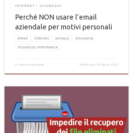
INTERNET
SICUREZZA
Perché NON usare l’email
aziendale per motivi personali
email
internet
privacy
sicurezza
sicurezza informatica
di
Simone Bernardo
Pubblicato
28 Aprile 2023
Le migliori tecniche per impedire il recupero dei file eliminati
dal cestino. Evitare che i file vengano recuperati dopo
l'eliminazione.