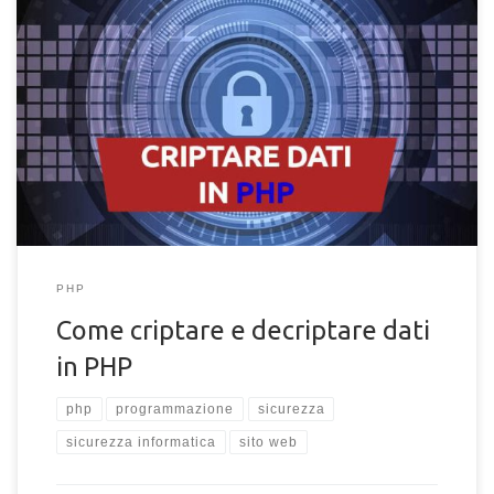
Come criptare dati e stringhe in PHP. Criptazione e
decriptazione dei dati con funzioni PHP per rendere sicure le
informazioni personali.
PHP
Come criptare e decriptare dati
in PHP
php
programmazione
sicurezza
sicurezza informatica
sito web