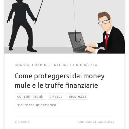
Money mule: Cosa sono queste minacce e analisi degli
strumenti necessari per proteggere le proprie finanze online
da truffe.
CONSIGLI RAPIDI
INTERNET
SICUREZZA
Come proteggersi dai money
mule e le truffe finanziarie
consigli rapidi
privacy
sicurezza
sicurezza informatica
di
Daniele
Pubblicato
21 Luglio 2023