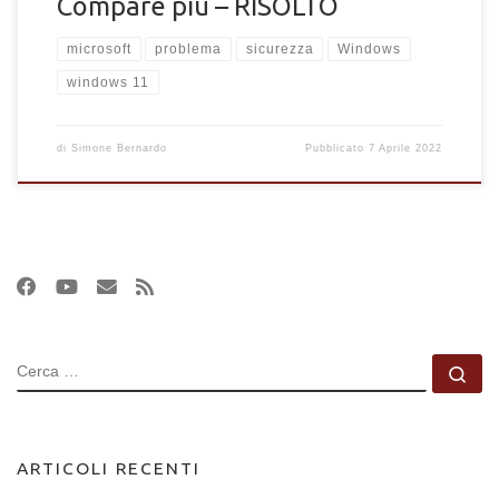
Compare più – RISOLTO
microsoft
problema
sicurezza
Windows
windows 11
di
Simone Bernardo
Pubblicato
7 Aprile 2022
CERCA
Ce
ARTICOLI RECENTI