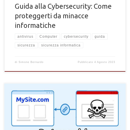
Guida alla Cybersecurity: Come
proteggerti da minacce
informatiche
antivirus
Computer
cybersecurity
guida
sicurezza
sicurezza informatica
di
Simone Bernardo
Pubblicato
4 Agosto 2023
Come proteggere un sito dagli hotlink. Metodi per mettere al
sicuro un sito web dagli hotlink non autorizzati sui file e
immagini