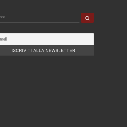
ERCA
Cerca …