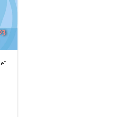
dPress,
rrore
le”