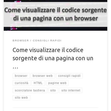
Spesso questo strumento è utile per i webmaster per ricercare
informazioni o studiare la struttura di un sito web. Utile anche
per chi […]
BROWSER
CONSIGLI RAPIDI
Come visualizzare il codice
sorgente di una pagina con un
…
browser
browser web
consigli rapidi
curiosità
HTML
pagine web
scorciatoie tastiera
sito
sito internet
sito web