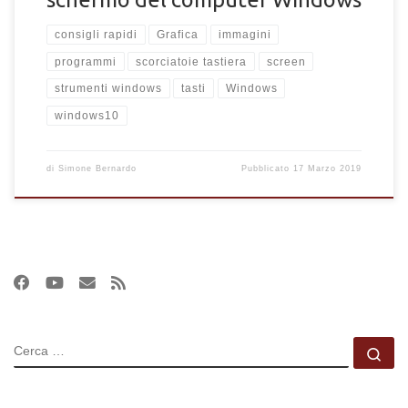
consigli rapidi
Grafica
immagini
programmi
scorciatoie tastiera
screen
strumenti windows
tasti
Windows
windows10
di
Simone Bernardo
Pubblicato
17 Marzo 2019
CERCA
Ce