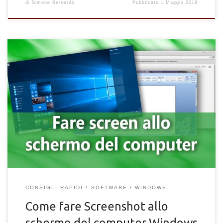
di
Simone Bernardo
Pubblicato
1 Maggio 2019
Con l’avvento della nuova era digitale, fatta di dispositivi
sempre più intelligenti e avanzati, pieni di funzioni e strumenti
utili per fare ogni cosa si voglia, una cosa è rimasta invariata,
una semplice caratteristica di cui sono dotati praticamente tutti
i dispositivi di cui facciamo uso: lo screenshot dello schermo.
Spiegato brevemente (per chi non sapesse cosa siano, ma
dubito) […]
CONSIGLI RAPIDI
SOFTWARE
WINDOWS
Come fare Screenshot allo
schermo del computer Windows