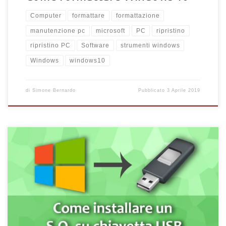
Computer
formattare
formattazione
manutenzione pc
microsoft
PC
ripristino
ripristino PC
Software
strumenti windows
Windows
windows10
di
Simone Bernardo
Pubblicato
3 Aprile 2019
Come installare un sistema operativo all'interno di una memoria
esterna USB per eseguire un ripristino di un computer.