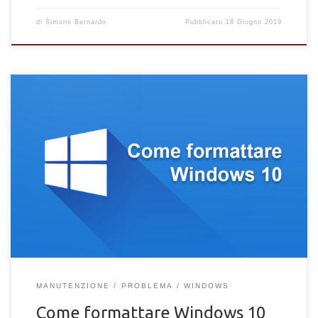
di
Simone Bernardo
Pubblicato
18 Giugno 2019
PC vecchio o non funzionante? Vuoi formattare Windows 10
perché il tuo computer diventa sempre più lento? Con Windows
10, Microsoft ha fatto un grande balzo in avanti rispetto al suo
predecessore. L’azienda ha puntato davvero tanto su questo
ultimo sistema operativo, rendendolo compatibile anche con i
PC più vecchi ed obsoleti, con la possibilità di scaricarlo
gratuitamente per un […]
MANUTENZIONE
PROBLEMA
WINDOWS
Come formattare Windows 10