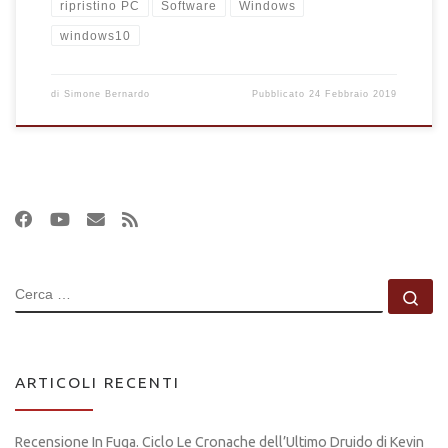
ripristino PC
Software
Windows
windows10
di
Simone Bernardo
Pubblicato
24 Febbraio 2019
CERCA
Ce
ARTICOLI RECENTI
Recensione In Fuga. Ciclo Le Cronache dell’Ultimo Druido di Kevin