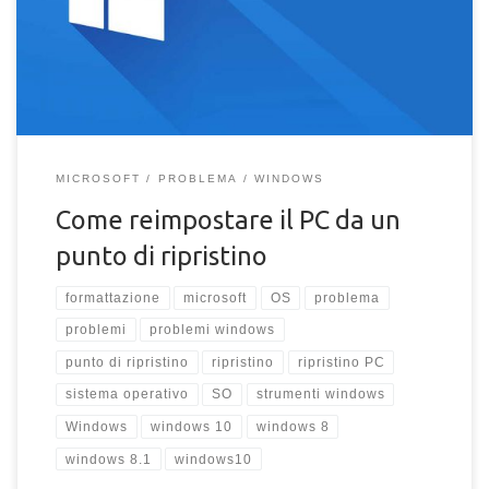
10
MICROSOFT
PROBLEMA
WINDOWS
Come reimpostare il PC da un
punto di ripristino
formattazione
microsoft
OS
problema
problemi
problemi windows
punto di ripristino
ripristino
ripristino PC
sistema operativo
SO
strumenti windows
Windows
windows 10
windows 8
windows 8.1
windows10