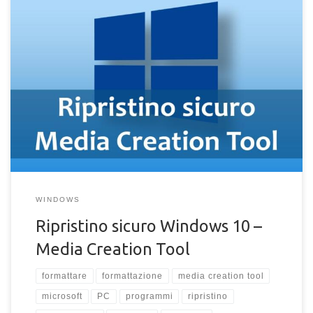
Problemi con Windows 10? O con il ripristino del sistema
operativo? Una soluzione rapida e sicura per il ripristino del
proprio PC con Windows 10 è l’utilizzo dello strumento messo
a disposizione da Microsoft, ormai molto conosciuto. Parliamo
del Media Creation Tool per Windows 10, ovvero lo strumento
che permette di ripristinare il sistema operativo in modo sicuro,
anche con […]
WINDOWS
Ripristino sicuro Windows 10 –
Media Creation Tool
formattare
formattazione
media creation tool
microsoft
PC
programmi
ripristino