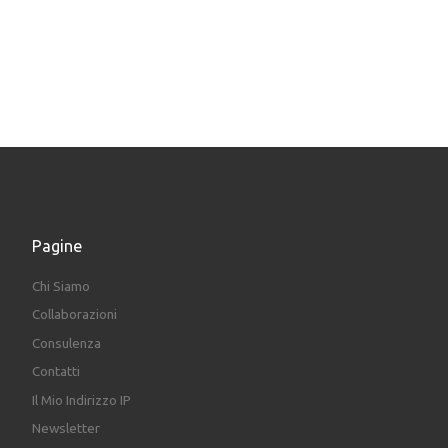
Pagine
Chi Siamo
Collaborazioni
Consulenza
Contatti
Il Mio Indirizzo IP
Newsletter