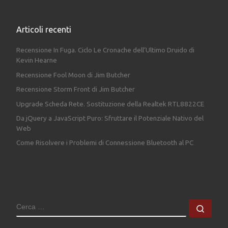
Articoli recenti
Recensione In Fuga. Ciclo Le Cronache dell’Ultimo Druido di
Kevin Hearne
Recensione Fool Moon di Jim Butcher
Recensione Storm Front di Jim Butcher
Upgrade Scheda Rete. Sostituzione della Realtek RTL8822CE
Da jQuery a JavaScript Puro: Sfruttare il Potenziale Nativo del
Web
Come Risolvere i Problemi di Connessione Bluetooth al PC
CERCA
Cerc