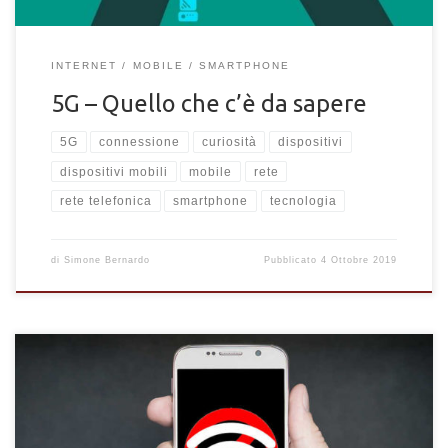
INTERNET
MOBILE
SMARTPHONE
5G – Quello che c’è da sapere
5G
connessione
curiosità
dispositivi
dispositivi mobili
mobile
rete
rete telefonica
smartphone
tecnologia
di
Simone Bernardo
Pubblicato
4 Ottobre 2019
Scopri come amplificare e aumentare il raggio della copertura