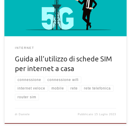
ad uso domestico.
INTERNET
Guida all’utilizzo di schede SIM
per internet a casa
connessione
connessione wifi
internet veloce
mobile
rete
rete telefonica
router sim
di
Daniele
Pubblicato
15 Luglio 2023