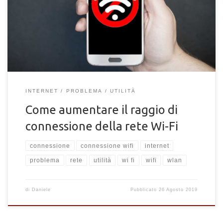
Wi-Fi della tua abitazione e ufficio. Migliora la connessione e
trova le soluzioni più adatte.
INTERNET
PROBLEMA
UTILITÀ
Come aumentare il raggio di
connessione della rete Wi-Fi
connessione
connessione wifi
internet
problema
rete
utilità
wi fi
wifi
wlan
di
Daniele
Pubblicato
26 Agosto 2019