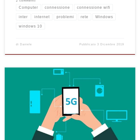
2 commenti
Computer
connessione
connessione wifi
inter
internet
problemi
rete
Windows
windows 10
di
Daniele
Pubblicato
3 Dicembre 2019
Tutto quello che c'è da sapere sulla nuova rete dati mobile 5G.
Gli aspetti che caratterizzano il 5G con i relativi vantaggi e
svantaggi della nuova tecnologia.