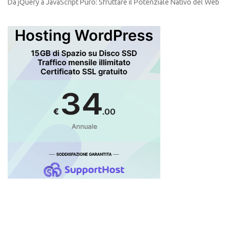
Da jQuery a JavaScript Puro: Sfruttare il Potenziale Nativo del Web