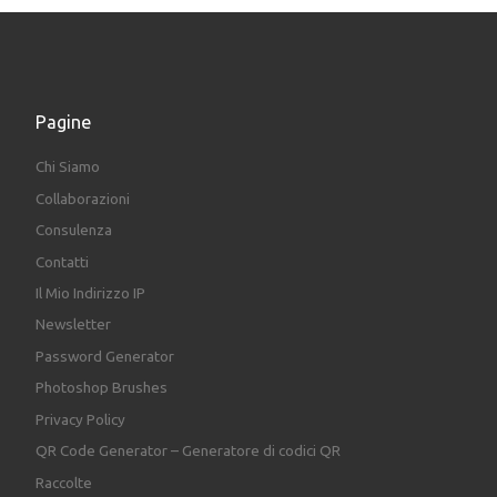
Pagine
Chi Siamo
Collaborazioni
Consulenza
Contatti
Il Mio Indirizzo IP
Newsletter
Password Generator
Photoshop Brushes
Privacy Policy
QR Code Generator – Generatore di codici QR
Raccolte