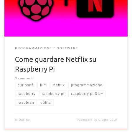
installare e guardare Netflix sul Raspberry.
PROGRAMMAZIONE
SOFTWARE
Come guardare Netflix su
Raspberry Pi
3 commenti
curiosità
film
netflix
programmazione
raspberry
raspberry pi
raspberry pi 3 b+
raspbian
utilità
di
Daniele
Pubblicato
20 Giugno 2019