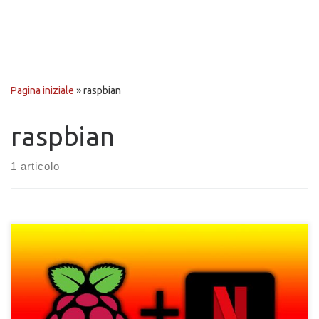
Pagina iniziale
»
raspbian
raspbian
1 articolo
Il metodo per guardare Netflix utilizzando un Raspberry Pi
connesso ad uno schermo o una TV. MEtodo funzioonante per