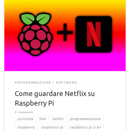
Il metodo per guardare Netflix utilizzando un Raspberry Pi
connesso ad uno schermo o una TV. MEtodo funzioonante per
installare e guardare Netflix sul Raspberry.
PROGRAMMAZIONE
SOFTWARE
Come guardare Netflix su
Raspberry Pi
3 commenti
curiosità
film
netflix
programmazione
raspberry
raspberry pi
raspberry pi 3 b+