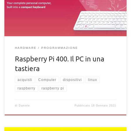
da sapere? Quanto costa? A cosa serve? Scoprilo ora
HARDWARE
PROGRAMMAZIONE
Raspberry Pi 400. Il PC in una
tastiera
acquisti
Computer
dispositivi
linux
raspberry
raspberry pi
di
Daniele
Pubblicato
18 Gennaio 2021