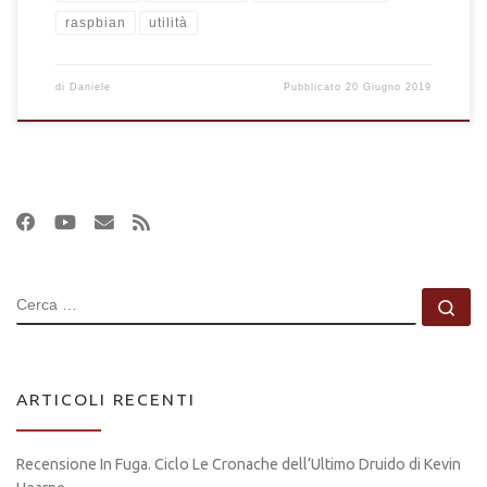
raspbian
utilità
di
Daniele
Pubblicato
20 Giugno 2019
CERCA
Ce
ARTICOLI RECENTI
Recensione In Fuga. Ciclo Le Cronache dell’Ultimo Druido di Kevin