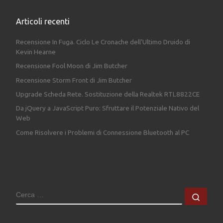
Articoli recenti
Recensione In Fuga. Ciclo Le Cronache dell’Ultimo Druido di
Kevin Hearne
Recensione Fool Moon di Jim Butcher
Recensione Storm Front di Jim Butcher
Upgrade Scheda Rete. Sostituzione della Realtek RTL8822CE
Da jQuery a JavaScript Puro: Sfruttare il Potenziale Nativo del
Web
Come Risolvere i Problemi di Connessione Bluetooth al PC
CERCA
Cerc