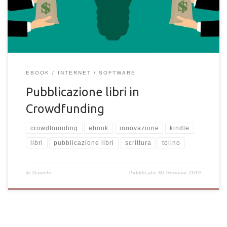
Kickstarter) aiutano a raggiungere l’agognato obiettivo di una
pubblicazione. diversamente da come abbiamo osservato per
Kindle create e Amazon direct publishing . […]
EBOOK
INTERNET
SOFTWARE
Pubblicazione libri in
Crowdfunding
crowdfounding
ebook
innovazione
kindle
libri
pubblicazione libri
scrittura
tolino
di
Daniele
Pubblicato
30 Gennaio 2019