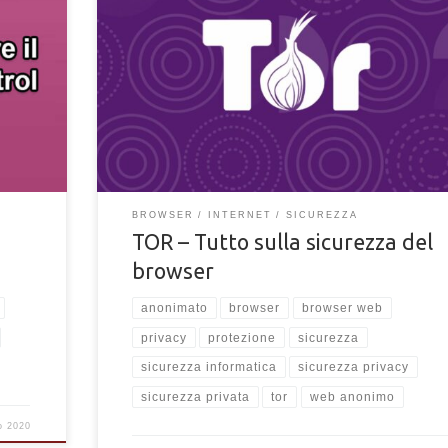
TOR è un browser sicuro per la navigazione internet? C
ida
puoi e non puoi fare con il browser Tor e mantenere la 
zioni
privacy e anonimato protetti. Leggi tutto della sicurezza
TOR.
BROWSER
INTERNET
SICUREZZA
TOR – Tutto sulla sicurezza del
browser
anonimato
browser
browser web
privacy
protezione
sicurezza
sicurezza informatica
sicurezza privacy
sicurezza privata
tor
web anonimo
o 2020