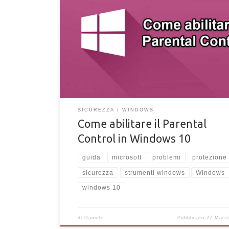
Come abilitare il Parental Control in Windows 10. Gu
sull'attivazione, sicurezza e configurazione delle op
famiglia in Windows 10.
SICUREZZA
WINDOWS
Come abilitare il Parental
Control in Windows 10
guida
microsoft
problemi
protezione
sicurezza
strumenti windows
Windows
windows 10
di
Daniele
Pubblicato
27 Marz