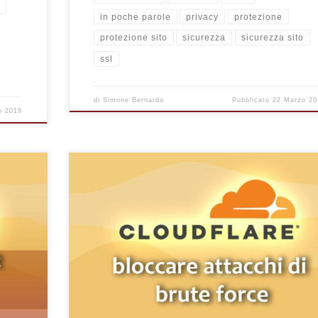
o
in poche parole
privacy
protezione
protezione sito
sicurezza
sicurezza sito
ssl
di
Simone Bernardo
Pubblicato
22 Marzo 20
o 2019
bloccare
Questa guida è specifica per utenti che utilizzano
tuare
WordPress, ma vale anche per altre tipologie di siti we
ndo
per chi utilizza altri CMS, perché spiegherò come blocca
oftware
attacchi di brute force per singole pagine, che siano
ress,
WordPress o no. Se si è vittima di eccessivi tentativi di
siasi
accesso da parte di bot o spammers, in questo articolo
troverete una […]