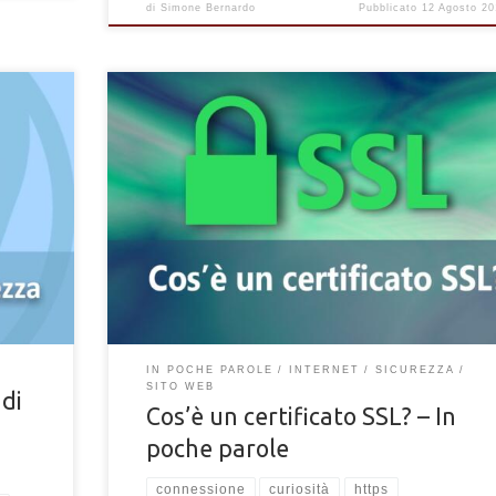
di
Simone Bernardo
Pubblicato
12 Agosto 20
Molti siti web utilizzano connessioni sicure crittografat
proteggere i dati degli utenti che lo visitano e del sito
di un
stesso che la utilizza. In poche parole: Un certificato SS
(Secure Socket Layer) è necessario a tale scopo. Servir
appunto a fornire connessioni crittografate tra il server
l’utente finale che visita la pagina (connessione end-to-
in modo che eventuali dati […]
IN POCHE PAROLE
INTERNET
SICUREZZA
SITO WEB
di
Cos’è un certificato SSL? – In
poche parole
connessione
curiosità
https