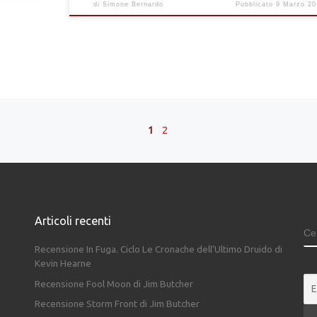
di
Simone Bernardo
Pubblicato
9 Marzo 20
1
2
Articoli recenti
C
Recensione In Fuga. Ciclo Le Cronache dell’Ultimo Druido di
Kevin Hearne
Recensione Fool Moon di Jim Butcher
Recensione Storm Front di Jim Butcher