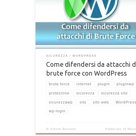
visitano, e vale sia per grandi siti di eCommerce che 
piccoli blog. Come già descritto nel precedente arti
Come rilevare accessi indesiderati per un sito creat
WordPress ogni giorno bot e software di hacking te
[…]
SICUREZZA
WORDPRESS
Come difendersi da attacchi d
brute force con WordPress
brute force
internet
plugin
pluginwp
protezione
sicurezza
sicurezza sito
sicurezzawp
sito
sito web
WordPres
wp-login
di
Simone Bernardo
Pubblicato
10 Marz