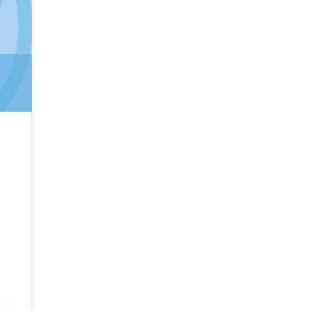
nel
000