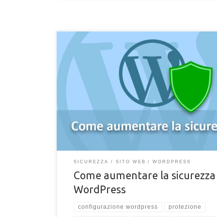
Tutte le guide e consigli per aumentare la sicurezza 
sito creato con WordPress. Segui passo passo le
procedure per rendere il tuo sito invulnerabile.
SICUREZZA
SITO WEB
WORDPRESS
Come aumentare la sicurezza 
WordPress
configurazione wordpress
protezione