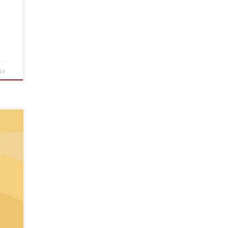
19
b o
re