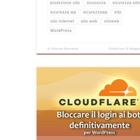
protezione sito
sicurezza
sicurezza sit
sicurezza wp
sicurezzawp
sito
sito internet
sito web
sitoweb
WordPress
di
Simone Bernardo
Pubblicato
8 Maggi
In questa guida descriverò il metodo definitivo per 
la pagina di login ai bot esterni che tentano di effet
l’accesso ad un sito creato con WordPress. Utilizza
CloudFlare e impostando un blocco specifico per i s
maligni e bot per la pagina di login di default WordP
ovvero wp-login.php. La procedura è valida per qual
altra pagina del sito, […]