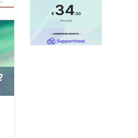
19
e per
L
à
 e
end),