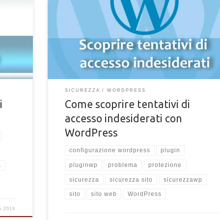
per i
tuo sito web senza che tu lo sappia. Proprio così! Ogni
colo
giorno software malevoli e bot provano ad effettuare il
o con
login nei siti o blog creati con WordPress Ad esempio, 
ntano di
primo mese dalla pubblicazione, ho riscontrato oltre 7
tentativi di accesso […]
SICUREZZA
WORDPRESS
i
Come scoprire tentativi di
accesso indesiderati con
WordPress
configurazione wordpress
plugin
pluginwp
problema
protezione
s
sicurezza
sicurezza sito
sicurezzawp
sito
sito web
WordPress
o 2019