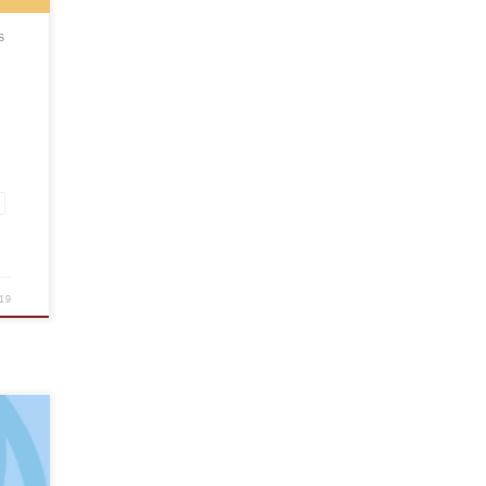
S
19
e,
l