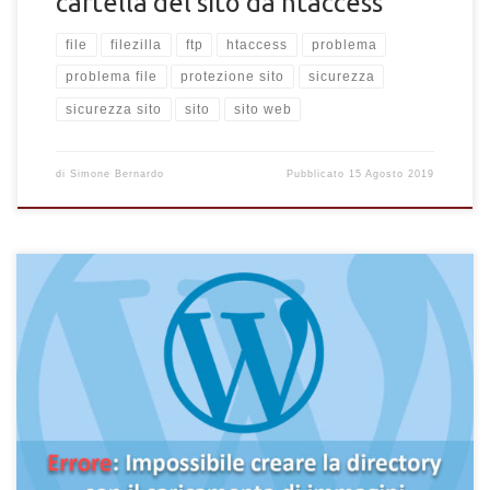
cartella del sito da htaccess
file
filezilla
ftp
htaccess
problema
problema file
protezione sito
sicurezza
sicurezza sito
sito
sito web
di
Simone Bernardo
Pubblicato
15 Agosto 2019
Hai da poco realizzato un sito web con WordPress e stai
cercando di caricare nuovi file media e immagini nella libreria e
ti compare un errore? Il problema che descriviamo oggi si
presenta in siti web appena creati con il CMS WordPress, che
necessitano ancora di diverso tempo per essere configurati
adeguatamente. Leggi anche: I primi passi con WordPress>>
L’errore […]