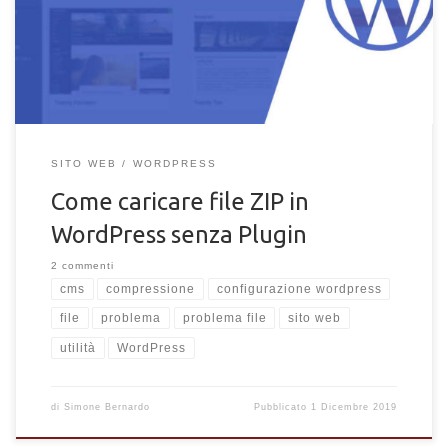
WordPress senza plugin.
SITO WEB
WORDPRESS
Come caricare file ZIP in
WordPress senza Plugin
2 commenti
cms
compressione
configurazione wordpress
file
problema
problema file
sito web
utilità
WordPress
di
Simone Bernardo
Pubblicato
1 Dicembre 2019