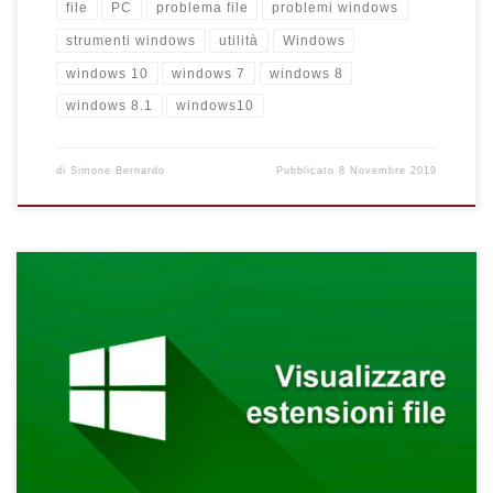
file
PC
problema file
problemi windows
strumenti windows
utilità
Windows
windows 10
windows 7
windows 8
windows 8.1
windows10
di
Simone Bernardo
Pubblicato
8 Novembre 2019
Come visualizzare correttamente le estensioni dei file in
Windows. Scopri i metodi su come fare ad impostare il formato
o le estensioni dei nomi dei file in Windows 10, 8 e 7.