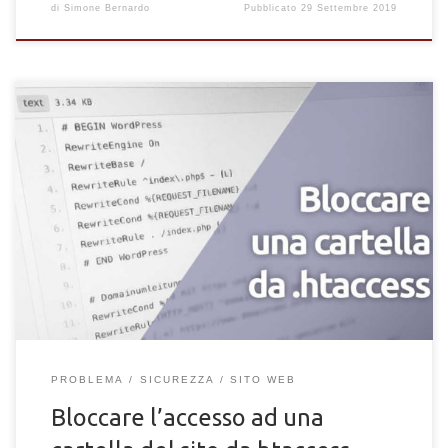
di
Simone Bernardo
Pubblicato
29 Settembre 2019
Scopri come bloccare e limitare totalmente l'accesso ad una
specifica cartella del sito web tramite la modifica diretta del
file htaccess.
PROBLEMA
SICUREZZA
SITO WEB
Bloccare l’accesso ad una