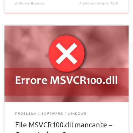
di
Simone Bernardo
Pubblicato
10 Aprile 2019
Dopo l’installazione di un programma ti compare l’errore del
file MSVCR100.dll mancante? Molti dei problemi informatici si
presentano dopo l’installazione di software e programmi sul
PC, e per un utente poco esperto, risolverli è alquanto arduo.
Spesso, quando si installano determinati software sul
computer, alcuni problemi si presentano per via di determinati
file mancanti, o ancora non presenti sul dispositivo. […]
PROBLEMA
SOFTWARE
WINDOWS
File MSVCR100.dll mancante –