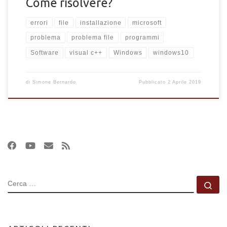
Come risolvere?
errori
file
installazione
microsoft
problema
problema file
programmi
Software
visual c++
Windows
windows10
di
Simone Bernardo
Pubblicato
2 Aprile 2019
CERCA
Ce