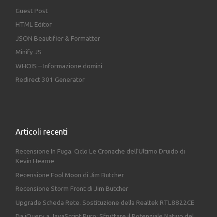
Guest Post
HTML Editor
JSON Beautifier & Formatter
Minify JS
WHOIS – Informazione domini
Redirect 301 Generator
Articoli recenti
Recensione In Fuga. Ciclo Le Cronache dell’Ultimo Druido di
Kevin Hearne
Recensione Fool Moon di Jim Butcher
Recensione Storm Front di Jim Butcher
Upgrade Scheda Rete. Sostituzione della Realtek RTL8822CE
Da jQuery a JavaScript Puro: Sfruttare il Potenziale Nativo del