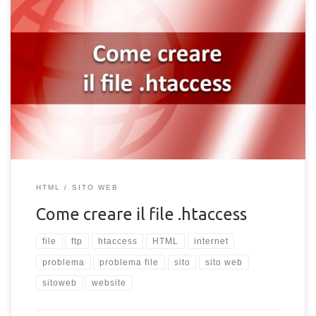
Hai un sito web ma hai notato che è sprovvisto del file
.htaccess? Hai cancellato per sbaglio il file .htaccess dal tuo
server? Niente panico! Il file .htaccess è un file che di solito
viene generato all’interno dello spazio web del sito ospitato
dal tuo server, o comunque è già presente nella root principale
del sito web, in modo da […]
HTML
SITO WEB
Come creare il file .htaccess
file
ftp
htaccess
HTML
internet
problema
problema file
sito
sito web
sitoweb
website