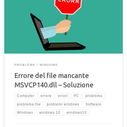
Stai provando ad eseguire uno specifico software sul tuo PC
Windows ma si presente l’errore del file mancante
MSVCP140.dll e non sai come risolvere? Non riesci ad avviare
un programma sul computer per via del file MSCVP140.dll
assente e stai cercando in tutti i modi la soluzione? Risolvere
l’errore del file MSVCP140.dll mancante Che tu sia uno
smanettone del PC […]
PROBLEMA
WINDOWS
Errore del file mancante
MSVCP140.dll – Soluzione
Computer
errore
errori
PC
problema
problema file
problemi windows
Software
Windows
windows 10
windows10