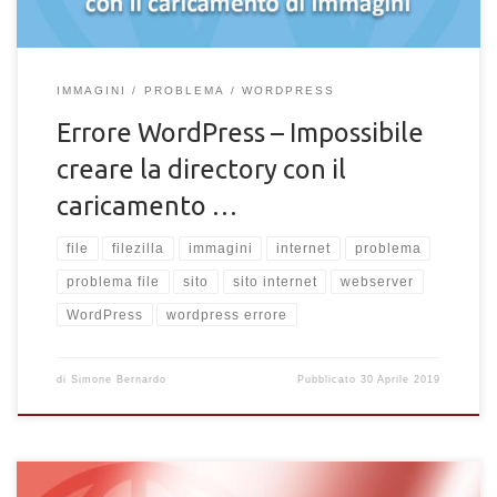
IMMAGINI
PROBLEMA
WORDPRESS
Errore WordPress – Impossibile
creare la directory con il
caricamento …
file
filezilla
immagini
internet
problema
problema file
sito
sito internet
webserver
WordPress
wordpress errore
di
Simone Bernardo
Pubblicato
30 Aprile 2019