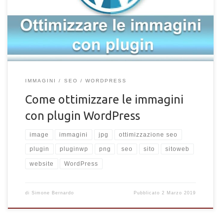
multimediali per aumentare la SEO del tuo sito web? La chiave
del vero successo sul web è la costante ottimizzazione di ogni
singolo aspetto del sito […]
IMMAGINI
SEO
WORDPRESS
Come ottimizzare le immagini
con plugin WordPress
image
immagini
jpg
ottimizzazione seo
plugin
pluginwp
png
seo
sito
sitoweb
website
WordPress
di
Simone Bernardo
Pubblicato
2 Marzo 2019