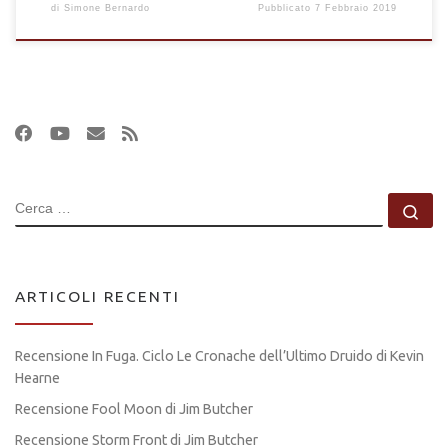
di
Simone Bernardo
Pubblicato
7 Febbraio 2019
CERCA
Ce
ARTICOLI RECENTI
Recensione In Fuga. Ciclo Le Cronache dell’Ultimo Druido di Kevin
Hearne
Recensione Fool Moon di Jim Butcher
Recensione Storm Front di Jim Butcher