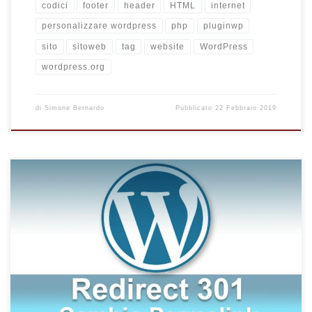
codici
footer
header
HTML
internet
personalizzare wordpress
php
pluginwp
sito
sitoweb
tag
website
WordPress
wordpress.org
di
Simone Bernardo
Pubblicato
22 Febbraio 2019
Stai pensando di cambiare la struttura dei tuoi permalink? Hai
paura di imbatterti nel temibile errore 404? Devi reindirizzare
gli url con WordPress? Non preoccuparti! In un sito avviato da
tempo, è consigliabile non effettuare questa procedura per
non rischiare di generare errori spiacevoli e penalizzanti per la
propria SEO; Infatti è fondamentale scegliere la propria
struttura di permalink prima della […]