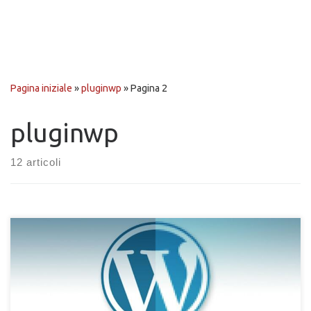
Pagina iniziale
»
pluginwp
»
Pagina 2
pluginwp
12 articoli
Gestisci un sito web creato con WordPress ed hai bisogno di
ottimizzare molte immagini insieme? Hai dimenticato di
comprimere le fotografie o le immagini prima della
pubblicazione sul sito WordPress? Vuoi ottimizzare i contenuti