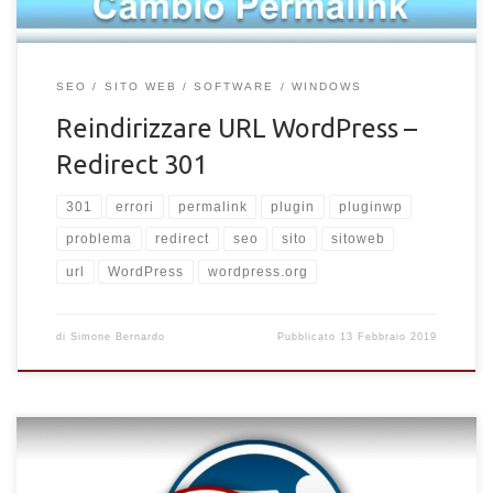
SEO
SITO WEB
SOFTWARE
WINDOWS
Reindirizzare URL WordPress –
Redirect 301
301
errori
permalink
plugin
pluginwp
problema
redirect
seo
sito
sitoweb
url
WordPress
wordpress.org
di
Simone Bernardo
Pubblicato
13 Febbraio 2019