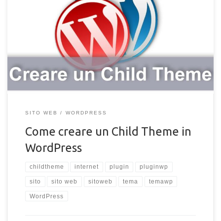
Per chi ha un sito web WordPress, conosce bene il fattore
sicurezza e sa di dover tenere sempre aggiornato il software
alle versioni più recenti, portando vantaggio anche alla propria
SEO. Vale anche per plugin e temi! Tutto questo porterà a una
limitazione delle personalizzazioni del sito web su cui si sta
lavorando, perché ogni aggiornamento fatto annullerà (quasi)
tutte […]
SITO WEB
WORDPRESS
Come creare un Child Theme in
WordPress
childtheme
internet
plugin
pluginwp
sito
sito web
sitoweb
tema
temawp
WordPress