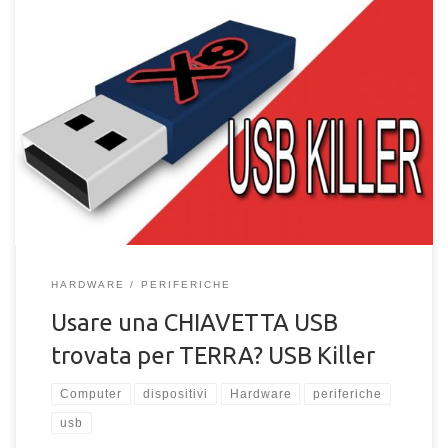
Posso usare una chiavetta USB trovata per terra? USB Killer:
cosa sapere prima di usare una USB Pen trovata per strada
HARDWARE
PERIFERICHE
Usare una CHIAVETTA USB
trovata per TERRA? USB Killer
Computer
dispositivi
Hardware
periferiche
usb