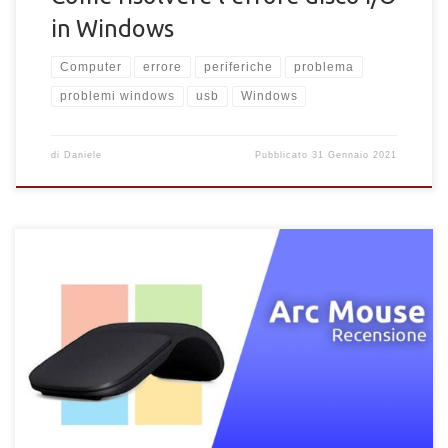
in Windows
Computer
errore
periferiche
problema
problemi windows
usb
Windows
di
Daniele
Pubblicato
31 Gennaio 2021
Recensione del Microsoft Arc Mouse. Tutti i vantaggi e
informazioni sul mouse touch pieghevole della Microsoft in
dettaglio.