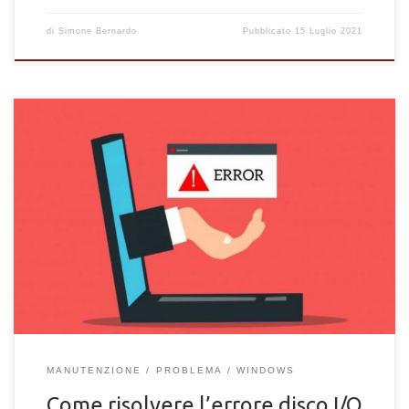
di
Simone Bernardo
Pubblicato
15 Luglio 2021
I migliori metodi per risolvere l'errore disco I/O in Windows. 5
soluzioni per la risoluzione dell'errore I/O in Windows.
MANUTENZIONE
PROBLEMA
WINDOWS
Come risolvere l’errore disco I/O