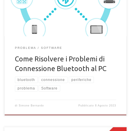
alle periferiche
PROBLEMA
SOFTWARE
Come Risolvere i Problemi di
Connessione Bluetooth al PC
bluetooth
connessione
periferiche
problema
Software
di
Simone Bernardo
Pubblicato
8 Agosto 2023