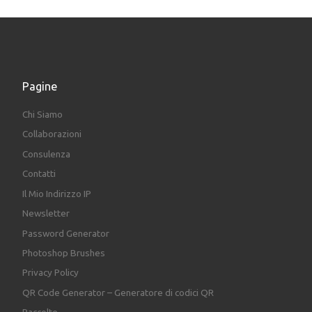
Pagine
Chi Siamo
Collaborazioni
Consulenza
Contatti
Il Mio Indirizzo IP
Newsletter
Password Generator
Photoshop Brushes
Privacy Policy
QR Code Generator – Generatore di codici QR