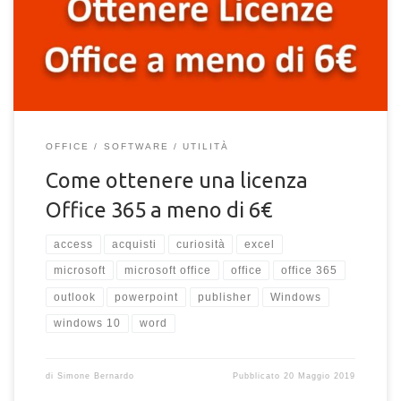
ufficiale, a 6€ o molto meno!
OFFICE
SOFTWARE
UTILITÀ
Come ottenere una licenza
Office 365 a meno di 6€
access
acquisti
curiosità
excel
microsoft
microsoft office
office
office 365
outlook
powerpoint
publisher
Windows
windows 10
word
di
Simone Bernardo
Pubblicato
20 Maggio 2019