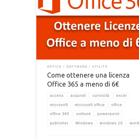
Scopri come poter ottenere una licenza ufficiale a vi
Microsoft Office 365, totalmente legale e licenza di
ufficiale, a 6€ o molto meno!
OFFICE
SOFTWARE
UTILITÀ
Come ottenere una licenza
Office 365 a meno di 6€
access
acquisti
curiosità
excel
microsoft
microsoft office
office
office 365
outlook
powerpoint
publisher
Windows
windows 10
wor