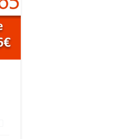
ta di
gitale
d