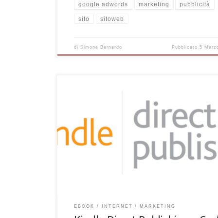
google adwords
marketing
pubblicità
sito
sitoweb
di
Simone Bernardo
Pubblicato
5 Marz
Questa guida costituisce un’introduzione a una rass
ampia e dettagliata sul funzionamento di Kindle Dire
Publishing (KDP), oltre a esplorare le possibilità di
attraverso la pubblicazione del proprio manoscritto
Amazon. L’obiettivo di questa guida è offrire una
panoramica iniziale su come la piattaforma KDP ope
come può rappresentare un canale proficuo per gli a
desiderosi di […]
EBOOK
INTERNET
MARKETING