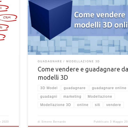
Sei un 3D artist e hai deciso di iniziare a vendere e
guadagnare dai tuoi modelli 3D online ma non sai come
Facebook
fare? Hai realizzato numerosi modelli 3D di vario gener
s
vorresti iniziare a guadagnare con la loro vendita? Molti
sono gli artisti e modellatori 3D con una libreria piena di
vecchi lavori datati e mai pubblicati, e stai […]
GUADAGNARE
MODELLAZIONE 3D
Come vendere e guadagnare da
modelli 3D
3D Model
guadagnare
guadagnare online
guadagni
marketing
Modellazione
Modellazione 3D
online
siti
vendere
e 2020
di
Simone Bernardo
Pubblicato
3 Maggio 20