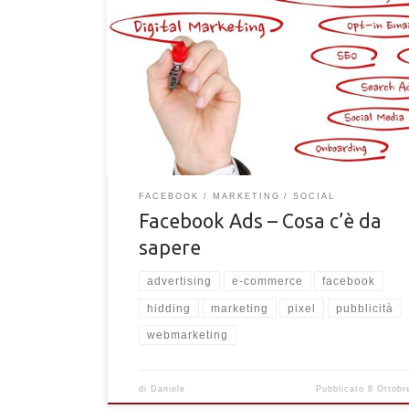
Quello che c'è da sapere per iniziare ad utilizzare 
ads. Consigli per creare campagne con Facebook Ad
(Business) da zero
FACEBOOK
MARKETING
SOCIAL
Facebook Ads – Cosa c’è da
sapere
advertising
e-commerce
facebook
hidding
marketing
pixel
pubblicità
webmarketing
di
Daniele
Pubblicato
8 Ottobr