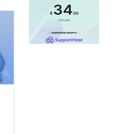
da
 ed
pagne