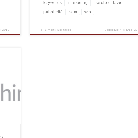
keywords
marketing
parole chiave
pubblicità
sem
seo
o 2019
di
Simone Bernardo
Pubblicato
4 Marzo 20
egna più
ct
 guadagno
 su
ra e
utori