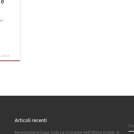
’è
er
o 2019
Articoli recenti
C
Recensione In Fuga. Ciclo Le Cronache dell’Ultimo Druido di