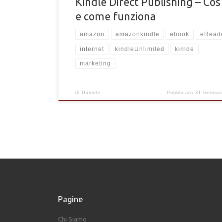
Kindle Direct Publishing – Cos
e come funziona
amazon
amazonkindle
ebook
eRead
internet
kindleUnlimited
kinlde
marketing
di
Daniele
Pubblicato
31 Gennai
Pagine
Chi Siamo