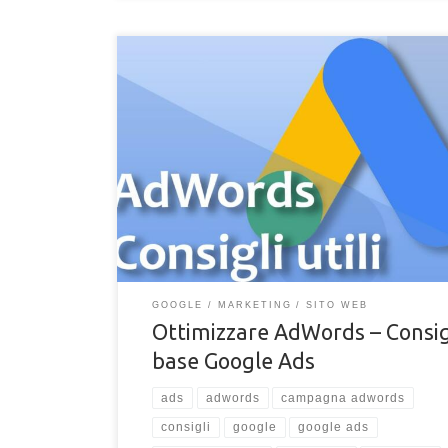
Se utilizzi Google AdWords (ora Google Ads) ed hai 
di ottimizzare le tue campagne pubblicitarie, ti do al
piccoli suggerimenti e consigli molto utili, soprattutt
è alle prime armi con questo strumento pubblicitario
Google. Strumenti Google Per ottimizzare AdWords
di tutto, è buona regola utilizzare gli strumenti mess
disposizione da Google, questi tool online […]
GOOGLE
MARKETING
SITO WEB
Ottimizzare AdWords – Consig
base Google Ads
ads
adwords
campagna adwords
consigli
google
google ads