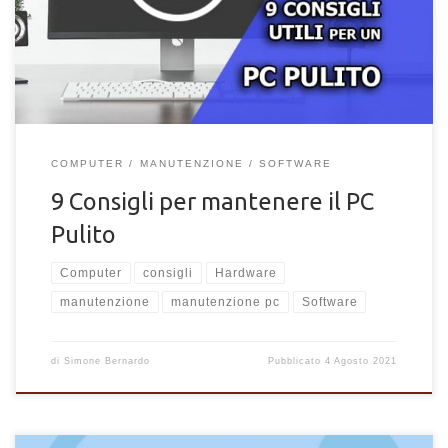
nostri consigli
COMPUTER
MANUTENZIONE
SOFTWARE
9 Consigli per mantenere il PC
Pulito
Computer
consigli
Hardware
manutenzione
manutenzione pc
Software
di
Simone Bernardo
Pubblicato
4 Agosto 2021