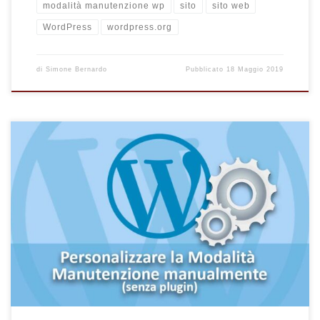
modalità manutenzione wp
sito
sito web
WordPress
wordpress.org
di
Simone Bernardo
Pubblicato
18 Maggio 2019
Vuoi personalizzare la modalità manutenzione del tuo sito
WordPress manualmente senza utilizzare o installare plugin di
terze parti e invadenti? In questo articolo troverai la procedura
per personalizzare manualmente la tua pagina della modalità
manutenzione di WordPress, che verrà visualizzata nel
momento in cui verrà eseguito l’aggiornamento di un tema o di
un plugin. In sostituzione della pagina di default […]