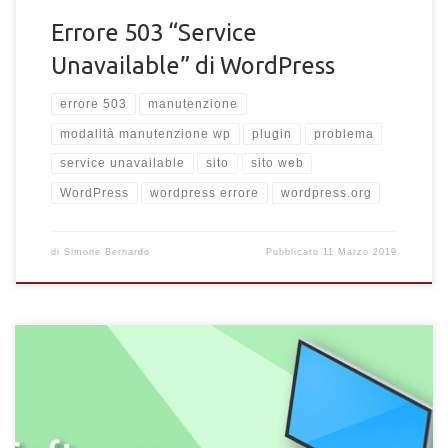
Errore 503 “Service
Unavailable” di WordPress
errore 503
manutenzione
modalità manutenzione wp
plugin
problema
service unavailable
sito
sito web
WordPress
wordpress errore
wordpress.org
di
Simone Bernardo
Pubblicato
11 Marzo 2019
Sei appassionato di PC ed hai bisogno conoscere ogni
caratteristica hardware e software del sistema in uso? Esistono
diversi metodi per analizzare il sistema e conoscere le sue