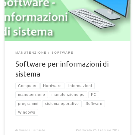
caratteristiche del proprio PC, la procedura più semplice e
banale è sicuramente “spulciare” direttamente nel pannello di
controllo del computer alla ricerca delle informazioni
necessarie. Il problema è che molto spesso le […]
MANUTENZIONE
SOFTWARE
Software per informazioni di
sistema
Computer
Hardware
informazioni
manutenzione
manutenzione pc
PC
programmi
sistema operativo
Software
Windows
di
Simone Bernardo
Pubblicato
25 Febbraio 2019