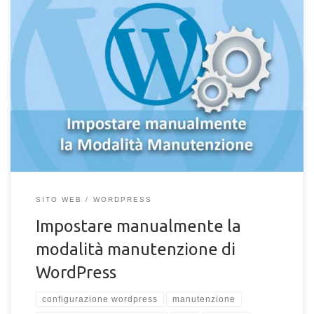
Devi impostare manualmente la modalità manutenzione di
WordPress per modificare dei file o aggiornare dei
componenti? Se utilizzi WordPress per gestire il tuo sito web,
ti sarà sicuramente capitato di imbatterti nella pagina di
manutenzione del sito in caso di errori di aggiornamento dei
plugin, temi o componenti del CMS. Abbiamo già visto come
poter rimuovere un sito web bloccato […]
SITO WEB
WORDPRESS
Impostare manualmente la
modalità manutenzione di
WordPress
configurazione wordpress
manutenzione