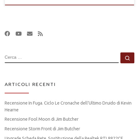
CERCA
Ce
ARTICOLI RECENTI
Recensione In Fuga. Ciclo Le Cronache dell’Ultimo Druido di Kevin
Hearne
Recensione Fool Moon di Jim Butcher
Recensione Storm Front di Jim Butcher
Upgrade Scheda Rete. Sostituzione della Realtek RTL8822CE