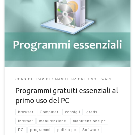
I migliori programmi gratuiti da installare sul proprio PC.
Software da ottenere al primo utilizzo di un computer
CONSIGLI RAPIDI
MANUTENZIONE
SOFTWARE
Programmi gratuiti essenziali al
primo uso del PC
browser
Computer
consigli
gratis
internet
manutenzione
manutenzione pc
PC
programmi
pulizia pc
Software