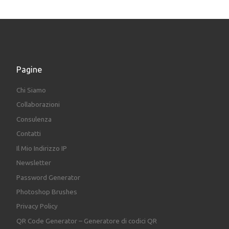
Pagine
Chi Siamo
Collaborazioni
Consulenza
Contatti
Il Mio Indirizzo IP
Newsletter
Password Generator
Photoshop Brushes
Privacy Policy
QR Code Generator – Generatore di codici QR