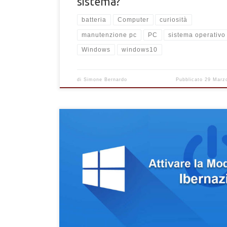
sistema?
batteria
Computer
curiosità
manutenzione pc
PC
sistema operativo
Windows
windows10
di
Simone Bernardo
Pubblicato
29 Marz
Come attivare la modalità Ibernazione per un PC W
10? Come ripristinare Ibernazione dal menu di arrest
Windows in pochi passaggi.