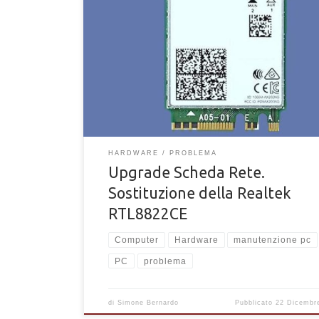
Stanco dei problemi di connessione ai dispositivi Bl
e alle reti WiFi? La causa è la tua scheda di rete. Sc
cambiarla.
HARDWARE
PROBLEMA
Upgrade Scheda Rete.
Sostituzione della Realtek
RTL8822CE
Computer
Hardware
manutenzione pc
PC
problema
di
Simone Bernardo
Pubblicato
22 Dicembr