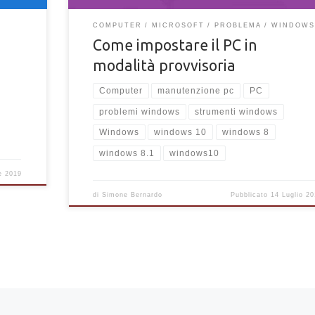
COMPUTER
MICROSOFT
PROBLEMA
WINDOW
Come impostare il PC in
modalità provvisoria
Computer
manutenzione pc
PC
problemi windows
strumenti windows
Windows
windows 10
windows 8
windows 8.1
windows10
e 2019
di
Simone Bernardo
Pubblicato
14 Luglio 20