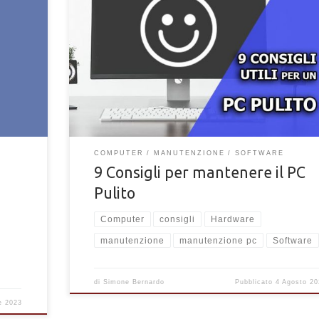
uetooth
9 Consigli per mantenere un PC pulito. Scopri cosa fare
opri come
avere un computer pulito e performante in ogni momen
con i nostri consigli
COMPUTER
MANUTENZIONE
SOFTWARE
9 Consigli per mantenere il PC
Pulito
Computer
consigli
Hardware
manutenzione
manutenzione pc
Software
di
Simone Bernardo
Pubblicato
4 Agosto 20
e 2023