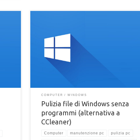
 disk o
Pulizia dei file inutili di Windows senza l'uso di program
mi su
Manutenzione e pulizia del sistema operativo senza
installare programmi
COMPUTER
WINDOWS
u
Pulizia file di Windows senza
programmi (alternativa a
CCleaner)
Computer
manutenzione pc
pulizia pc