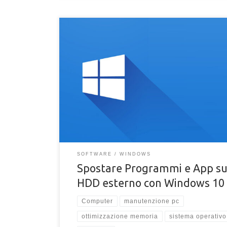
Come spostare programmi installati su un altro hard
disco esterno con Windows 10. Trasferire program
HDD esterno con Windows 10
SOFTWARE
WINDOWS
Spostare Programmi e App s
HDD esterno con Windows 10
Computer
manutenzione pc
ottimizzazione memoria
sistema operativo