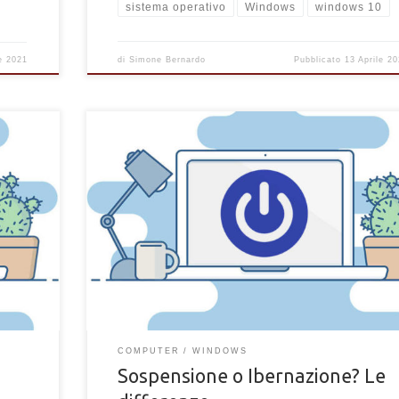
sistema operativo
Windows
windows 10
di
Simone Bernardo
Pubblicato
13 Aprile 2
le 2021
Quali differenze ci sono tra le modalità "Sospensione" 
esto del
"Ibernazione" di un PC Windows? Quali vantaggi portan
quando usarle?
COMPUTER
WINDOWS
Sospensione o Ibernazione? Le