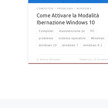
COMPUTER
PROBLEMA
WINDOWS
Come Attivare la Modalità
Ibernazione Windows 10
Computer
manutenzione pc
PC
problema
sistema operativo
Windows
windows 10
windows 7
windows 8.1
di
Simone Bernardo
Pubblicato
15 Dicembr
Navigazione articoli