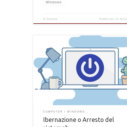
Windows
di
Daniele
Pubblicato
21 Apri
Ibernazione o arresto del sistema? Quale modalità
scegliere? Scopri le differenze tra ibernazione e arr
sistema per il tuo computer
COMPUTER
WINDOWS
Ibernazione o Arresto del