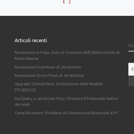
1
2
Articoli recenti
C
Recensione In Fuga. Ciclo Le Cronache dell’Ultimo Druido di
Kevin Hearne
Recensione Fool Moon di Jim Butcher
Recensione Storm Front di Jim Butcher
Upgrade Scheda Rete. Sostituzione della Realtek
RTL8822CE
Da jQuery a JavaScript Puro: Sfruttare il Potenziale Nativo
del Web
Come Risolvere i Problemi di Connessione Bluetooth al PC