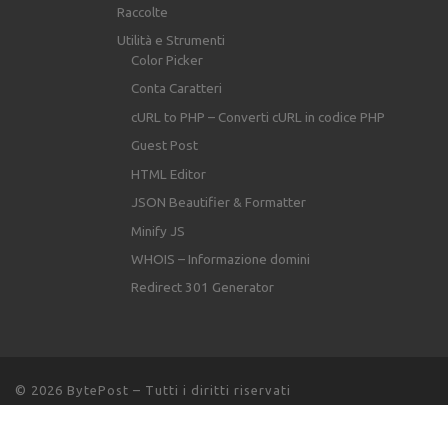
Raccolte
Utilità e Strumenti
Color Picker
Conta Caratteri
cURL to PHP – Converti cURL in codice PHP
Guest Post
HTML Editor
JSON Beautifier & Formatter
Minify JS
WHOIS – Informazione domini
Redirect 301 Generator
© 2026
BytePost
– Tutti i diritti riservati
Powered by
WP
– Designed con il
tema Customizr