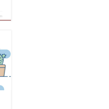
021
e
o e