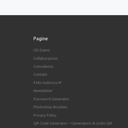
Pagine
Chi Siamo
Collaborazioni
Consulenza
Contatti
Il Mio Indirizzo IP
Newsletter
Password Generator
Photoshop Brushes
Privacy Policy
QR Code Generator – Generatore di codici QR