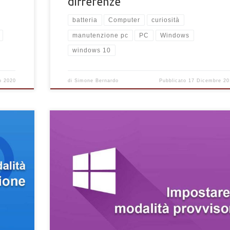
differenze
batteria
Computer
curiosità
manutenzione pc
PC
Windows
windows 10
o 2020
di
Simone Bernardo
Pubblicato
17 Dicembre 20
Come impostare e avviare il tuo PC Windows in modalit
indows
provvisoria per la risoluzione dei problemi. Imposta la
o di
modalità provvisoria e di diagnostica del computer in 
sicuro.