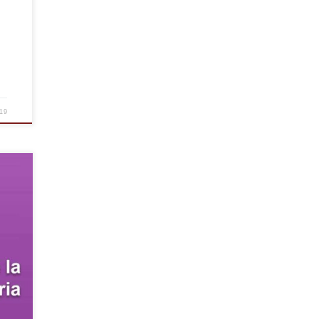
19
à
modo