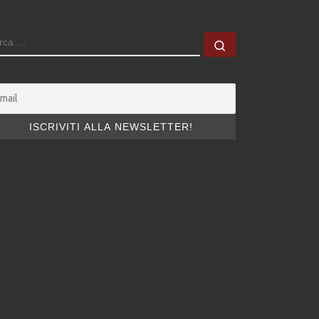
ERCA
Cerca …