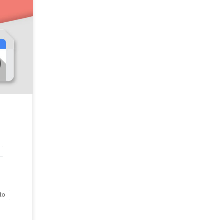
console
ink spam
ito