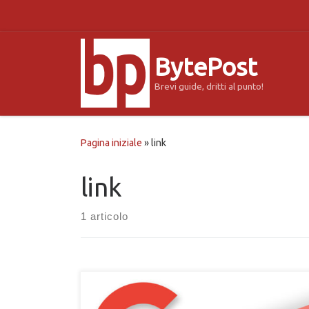
Passa al contenuto
BytePost
Brevi guide, dritti al punto!
Pagina iniziale
»
link
link
1 articolo