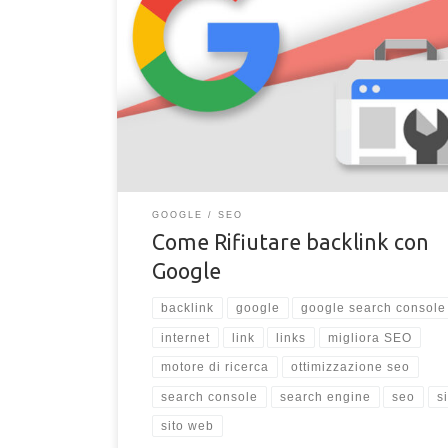
Come rifiutare i backlink dannosi e negativi che
reindirizzando al tuo sito web utilizzando la search 
di Google. Evita penalizzazioni SEO rifiutando backl
e negativi.
GOOGLE
SEO
Come Rifiutare backlink con
Google
backlink
google
google search console
internet
link
links
migliora SEO
motore di ricerca
ottimizzazione seo
search console
search engine
seo
s
sito web