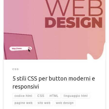
Migliori 5 stili CSS per pulsanti HTML. Trova ispirazione con i
nostri stili in puro CSS per button HTML con codice sorgente.
CSS
5 stili CSS per button moderni e
responsivi
codice html
CSS
HTML
linguaggio html
pagine web
sito web
web design