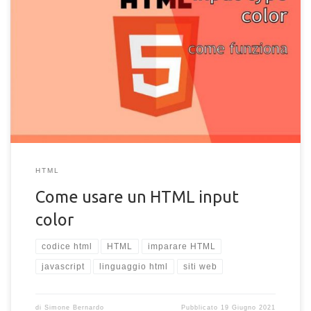
Come usare un HTML input type="color". Spieghiamo cos'è e
come funziona l'elemento HTML input di tipo "color"
HTML
Come usare un HTML input
color
codice html
HTML
imparare HTML
javascript
linguaggio html
siti web
di
Simone Bernardo
Pubblicato
19 Giugno 2021