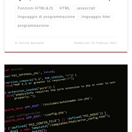
Funzioni HTML&JS
HTML
javascript
linguaggio di programmazione
linguaggio html
programmazione
di
Simone Bernardo
Pubblicato
16 Febbraio 2021
Come adattare la larghezza delle celle di una tabella HTML.
Celle e colonne HTML a larghezza automatica e fissa con poche
regole CSS