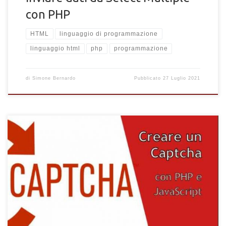
con PHP
HTML
linguaggio di programmazione
linguaggio html
php
programmazione
di
Simone Bernardo
Pubblicato
27 Luglio 2021
Come creare un Captcha per il tuo sito. Come creare e integrare
un Captcha nel sito con PHP, HTML e JavaScript