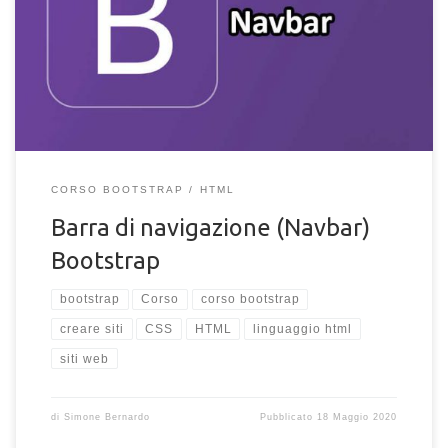
Come creare una barra di navigazione, detta Navbar, in
Bootstrap. Impara a progettare una barra di navigazione per il
tuo sito Bootstrap
CORSO BOOTSTRAP
HTML
Barra di navigazione (Navbar)
Bootstrap
bootstrap
Corso
corso bootstrap
creare siti
CSS
HTML
linguaggio html
siti web
di
Simone Bernardo
Pubblicato
18 Maggio 2020