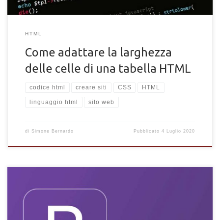
HTML
Come adattare la larghezza
delle celle di una tabella HTML
codice html
creare siti
CSS
HTML
linguaggio html
sito web
di
Simone Bernardo
Pubblicato
4 Luglio 2020