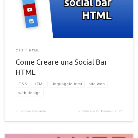
un sito
CSS
HTML
Come Creare una Social Bar
HTML
CSS
HTML
linguaggio html
sito web
web design
di
Simone Bernardo
Pubblicato
27 Gennaio 2022