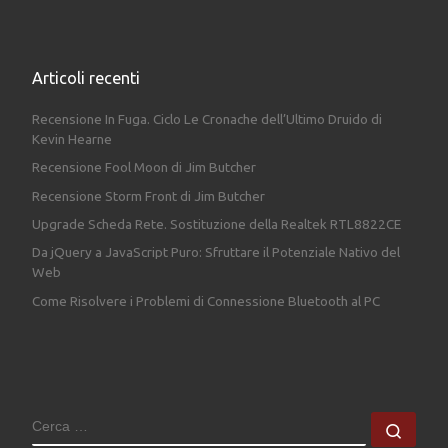
Articoli recenti
Recensione In Fuga. Ciclo Le Cronache dell’Ultimo Druido di
Kevin Hearne
Recensione Fool Moon di Jim Butcher
Recensione Storm Front di Jim Butcher
Upgrade Scheda Rete. Sostituzione della Realtek RTL8822CE
Da jQuery a JavaScript Puro: Sfruttare il Potenziale Nativo del
Web
Come Risolvere i Problemi di Connessione Bluetooth al PC
CERCA
Cerc