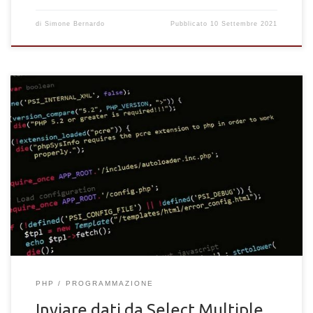
di
Simone Bernardo
Pubblicato
10 Settembre 2021
Come inviare e gestire dati di Select multiple con PHP. Inviare
dati di un elemento "select" multiple al server con PHP e un
form HTML
PHP
PROGRAMMAZIONE
Inviare dati da Select Multiple