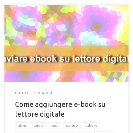
Premessa: in questa guida utilizzerò il software per ebook
Calibre, scaricabile gratuitamente dal sito ufficiale. Apri Calibre
e clicca sull’icona “Aggiungi libri” sulla barra strumenti in alto a
sinistra; Clicca con il tasto destro sull’icona del tuo ebook, poi
su “Invia al dispositivo > invia alla memoria principale“; Attendi il
caricamento. Ora puoi scollegare il tuo dispositivo, con il tuo
[…]
EBOOK
EREADER
Come aggiungere e-book su
lettore digitale
.drm
.epub
.mobi
calbre
calibre