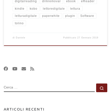
digitalreading
drmremoval
ebook
eReader
kindle
kobo
lettoredigitale
lettura
letturadigitale
paperwhite
plugin
Software
tolino
di
Daniele
Pubblicato
27 Gennaio 2019
CERCA
Ce
ARTICOLI RECENTI