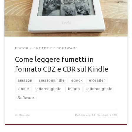
passi.
EBOOK
EREADER
SOFTWARE
Come leggere fumetti in
formato CBZ e CBR sul Kindle
amazon
amazonkindle
ebook
eReader
kindle
lettoredigitale
lettura
letturadigitale
Software
di
Daniele
Pubblicato
14 Gennaio 2020