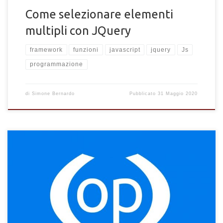
Come selezionare elementi
multipli con JQuery
framework
funzioni
javascript
jquery
Js
programmazione
di
Simone Bernardo
Pubblicato
31 Maggio 2020
Open.JS, il framework pensato per il mostra/nascondi elementi
in HTML in modo semplificato. COme si usa e come funziona
Open.JS