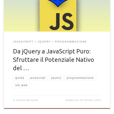
programmazione JavaScript
JAVASCRIPT
JQUERY
PROGRAMMAZIONE
Da jQuery a JavaScript Puro:
Sfruttare il Potenziale Nativo
del …
guida
javascript
jquery
programmazione
siti web
di
Simone Bernardo
Pubblicato
25 Ottobre 2023