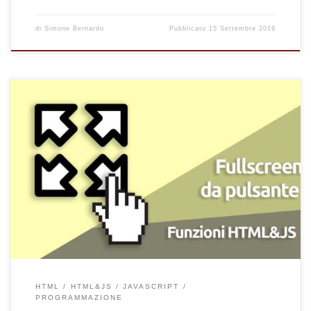
di
Simone Bernardo
Pubblicato
15 Settembre 2019
Come visualizzare una pagina web in schermo intero cliccando
su un pulsante HTML. Visualizza fullscreen il tuo sito web con
una funzione JQuery applicata su tasto HTML.
HTML
HTML&JS
JAVASCRIPT
PROGRAMMAZIONE