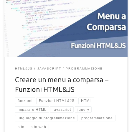
Come realizzare un menu a comparsa per il tuo sito da zero,
senza conoscere linguaggi di programmazione. Crea facilmente
un menu nascosto per la toolbar del tuo sito web con una
semplice funzione JQuery.
HTML&JS
JAVASCRIPT
PROGRAMMAZIONE
Creare un menu a comparsa –
Funzioni HTML&JS
funzioni
Funzioni HTML&JS
HTML
imparare HTML
javascript
jquery
linguaggio di programmazione
programmazione
sito
sito web