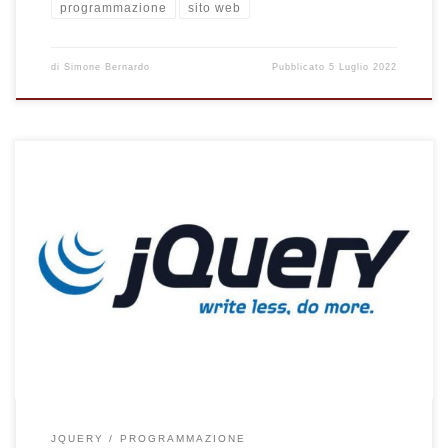
programmazione
sito web
di
Simone Bernardo
Pubblicato
5 Luglio 2022
Come selezionare elementi multipli con JQuery. Selezione di
più elementi e selettori di una pagina web con JQuery.
JQUERY
PROGRAMMAZIONE