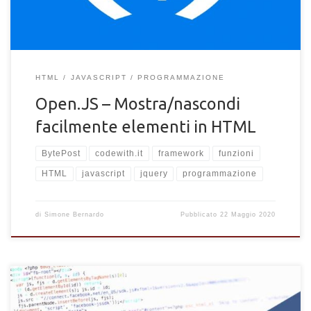
HTML
JAVASCRIPT
PROGRAMMAZIONE
Open.JS – Mostra/nascondi
facilmente elementi in HTML
BytePost
codewith.it
framework
funzioni
HTML
javascript
jquery
programmazione
di
Simone Bernardo
Pubblicato
22 Maggio 2020