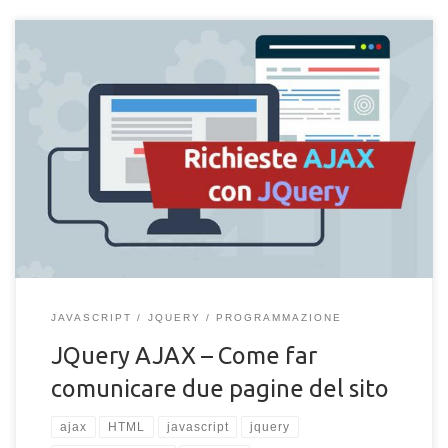
Come utilizzare AJAX con JQuery. Come inviare e ricevere dati
tra due pagine di un sito con AJAX e codice JQuery.
JAVASCRIPT
JQUERY
PROGRAMMAZIONE
JQuery AJAX – Come far
comunicare due pagine del sito
ajax
HTML
javascript
jquery