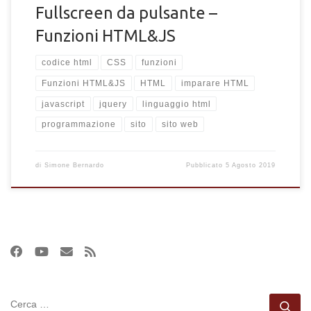
Fullscreen da pulsante –
Funzioni HTML&JS
codice html
CSS
funzioni
Funzioni HTML&JS
HTML
imparare HTML
javascript
jquery
linguaggio html
programmazione
sito
sito web
di
Simone Bernardo
Pubblicato
5 Agosto 2019
CERCA
Ce