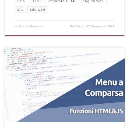
CSS
HTML
imparare HTML
pagine web
sito
sito web
di
Simone Bernardo
Pubblicato
17 Settembre 2019
Come realizzare un menu a comparsa per il tuo sito da zero,
senza conoscere linguaggi di programmazione. Crea facilmente
un menu nascosto per la toolbar del tuo sito web con una
semplice funzione JQuery.