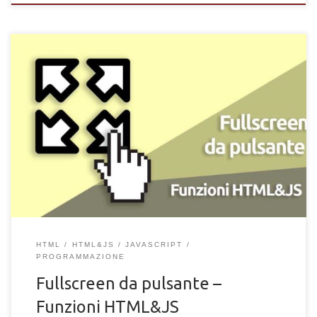
Come visualizzare una pagina web in schermo intero cliccando
su un pulsante HTML. Visualizza fullscreen il tuo sito web con
una funzione JQuery applicata su tasto HTML.
HTML
HTML&JS
JAVASCRIPT
PROGRAMMAZIONE
Fullscreen da pulsante –
Funzioni HTML&JS