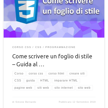
Come scrivere correttamente i codici in un documento CSS per
impostare lo stile del tuo sito e degli elementi HTML. Segui il
corso CSS e rendi i tuoi siti web splendidi.
CORSO CSS
CSS
PROGRAMMAZIONE
Come scrivere un foglio di stile
– Guida al …
Corso
corso css
corso html
creare siti
CSS
guida
HTML
imparare HTML
pagine web
siti web
sito internet
sito web
di
Simone Bernardo
Pubblicato
12 Settembre 2019