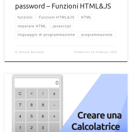
password – Funzioni HTML&JS
funzioni
Funzioni HTML&JS
HTML
imparare HTML
javascript
linguaggio di programmazione
programmazione
di
Simone Bernardo
Pubblicato
14 Febbraio 2020
Come programmare e creare una Calcolatrice in JavaScript,
HTML e CSS. Impara JavaScript programmando una calcolatrice
matematica.