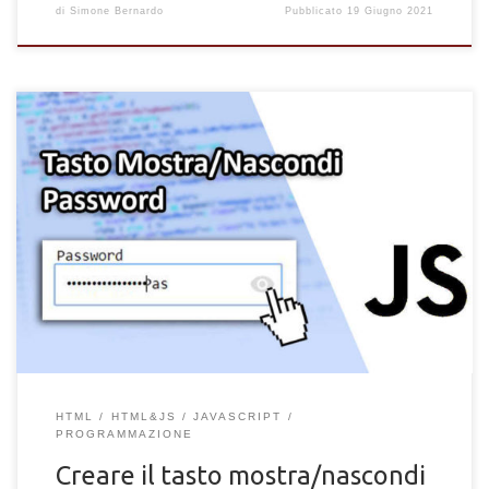
di
Simone Bernardo
Pubblicato
19 Giugno 2021
Come creare un tasto mostra e nascondi password dall'input di
un form HTML. Funzione JavaScript per mostrare la password
di un modulo HTML.
HTML
HTML&JS
JAVASCRIPT
PROGRAMMAZIONE
Creare il tasto mostra/nascondi