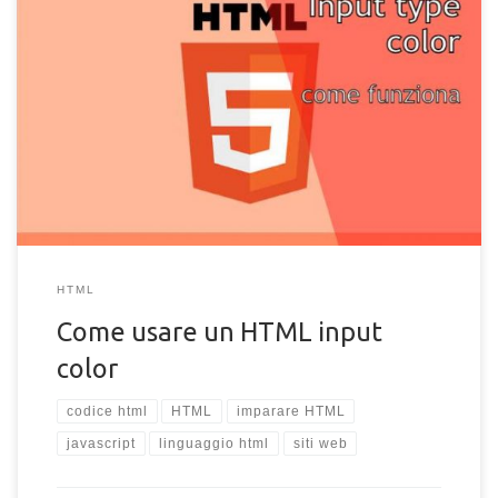
Come usare un HTML input type="color". Spieghiamo cos'è e
come funziona l'elemento HTML input di tipo "color"
HTML
Come usare un HTML input
color
codice html
HTML
imparare HTML
javascript
linguaggio html
siti web