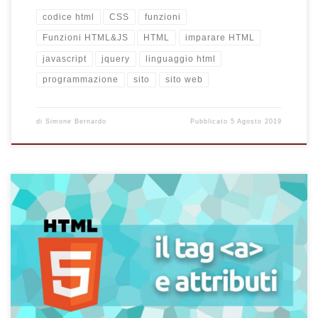
codice html
CSS
funzioni
Funzioni HTML&JS
HTML
imparare HTML
javascript
jquery
linguaggio html
programmazione
sito
sito web
di
Simone Bernardo
Pubblicato
5 Agosto 2019
Impara a configurare ed usare il tag "a" in HTML. Scrivi ed
imposta i tuoi collegamenti ipertestuali, anchor e download con
gli attributi del tag "a" del linguaggio HTML per il tuo sito web.