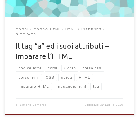
CORSI
CORSO HTML
HTML
INTERNET
SITO WEB
Il tag “a” ed i suoi attributi –
Imparare l’HTML
codice html
corsi
Corso
corso css
corso html
CSS
guida
HTML
imparare HTML
linguaggio html
tag
di
Simone Bernardo
Pubblicato
29 Luglio 2019