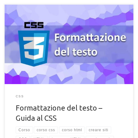
Come formattare e modificare il testo di una pagina web con il
CSS. Scopri gli attributi CSS per la modifica del testo, dei
caratteri e dei paragrafi di una pagina HTML.
CSS
Formattazione del testo –
Guida al CSS
Corso
corso css
corso html
creare siti