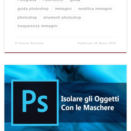
Fotografia
Fotoritocco
guida
guida photoshop
immagini
modifica immagini
photoshop
strumenti photoshop
trasparenza immagini
di
Simone Bernardo
Pubblicato
28 Marzo 2019
Vuoi scoprire come usare le maschere per isolare gli oggetti o
parti di un’immagine in Photoshop? Non riesci ad usare lo
strumento “maschera” in Photoshop e vuoi approfondire la tua
conoscenza su questo strumento e usarle per isolare una
porzione dell’immagine o foto? Conoscere le maschere ed il
loro utilizzo è fondamentale per chiunque voglia iniziare ad
utilizzare Photoshop. Le […]