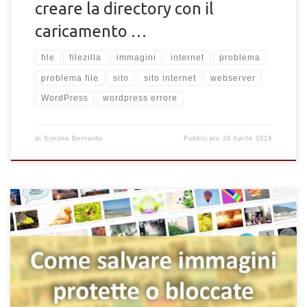
creare la directory con il
caricamento …
file
filezilla
immagini
internet
problema
problema file
sito
sito internet
webserver
WordPress
wordpress errore
di
Simone Bernardo
Pubblicato
30 Aprile 2019
Stai navigando su internet e vuoi salvare delle immagini o foto
bloccate di un sito web o protette? Ti è capitato di vedere una
bella immagine/wallpaper sul web e di volerla riutilizzare
magari come sfondo personale del tuo computer o dispositivo?
Ci sono diversi metodi per salvare delle immagini bloccate