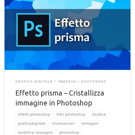
Hai sempre amato l’effetto prisma o l’effetto cristallo nelle
immagini? Impara a crearlo con Cristallizza di Photoshop. In
questo articolo descriverò come utilizzare l’effetto cristallizza
per ottenere delle grafiche accattivanti e moderne con
Photoshop. “Cristallizza” consente di ottenere un effetto di
tipo “prismatico“, ovvero converte l’immagine sottostante o
una selezione in un misto di sagome di diverse forme angolari,
simile […]
GRAFICA DIGITALE
IMMAGINI
PHOTOSHOP
Effetto prisma – Cristallizza
immagine in Photoshop
effetti photoshop
filtri photoshop
Grafica
graficadigitale
illustrazioni
immagini
modifica immagini
photoshop