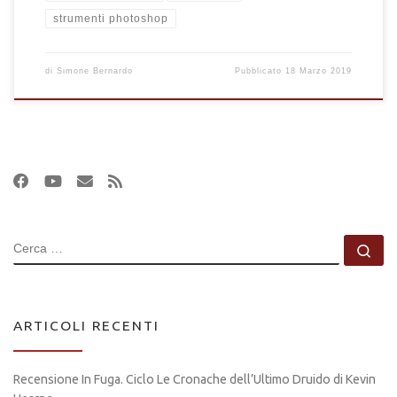
strumenti photoshop
di
Simone Bernardo
Pubblicato
18 Marzo 2019
CERCA
Ce
ARTICOLI RECENTI
Recensione In Fuga. Ciclo Le Cronache dell’Ultimo Druido di Kevin