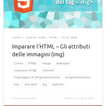
sito web aiuta gli utenti a seguire e comprendere meglio il
contenuto proposto, indirizza meglio nelle scelte e nelle
interazioni, […]
CORSI
CORSO HTML
HTML
SITO WEB
Imparare l’HTML – Gli attributi
delle immagini (img)
Corso
HTML
image
immagini
imparare HTML
internet
linguaggio di programmazione
programmazione
sito
sito web
tag
website
di
Simone Bernardo
Pubblicato
1 Aprile 2019