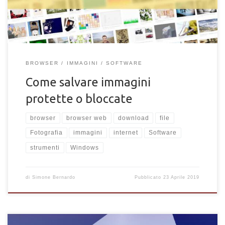
direttamente da un sito e in questo articolo vedremo come […]
BROWSER
IMMAGINI
SOFTWARE
Come salvare immagini
protette o bloccate
browser
browser web
download
file
Fotografia
immagini
internet
Software
strumenti
Windows
di
Simone Bernardo
Pubblicato
23 Aprile 2019