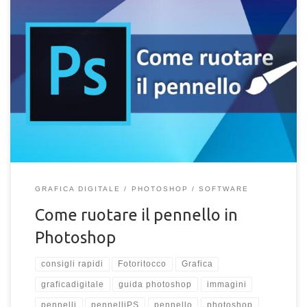
Stai personalizzando o creando il tuo nuovo pennello in
Photoshop e vuoi sapere come ruotarlo? In questo articolo
dedicheremo la nostra attenzione alla modifiche dello
strumento pennello in Photoshop. Abbiamo già visto come è
possibile personalizzare i brush o come crearli da zero. Ora
vedremo come fare per poter ruotare il pennello in Photoshop
a nostro piacimento e con un […]
GRAFICA DIGITALE
PHOTOSHOP
SOFTWARE
Come ruotare il pennello in
Photoshop
consigli rapidi
Fotoritocco
Grafica
graficadigitale
guida photoshop
immagini
pennelli
pennelliPS
pennello
photoshop