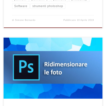
Software
strumenti photoshop
di
Simone Bernardo
Pubblicato
19 Aprile 2019
Vuoi modificare e ridimensionare una foto o un’immagine con
Photoshop? Hai bisogno di cambiare le dimensioni originali di
una foto, aumentandole o riducendole ma non sai come
procedere? Questa guida è dedicata a chi è vuole imparare
Photoshop e le sue funzioni di base, simile a come abbiamo già
affrontato in quelle precedenti come: Scontornare le immagini.
La procedura è […]