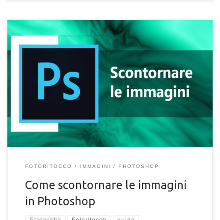
Vuoi imparare a scontornare le immagini utilizzando il software
di grafica digitale Photoshop ma non sai come fare o da dove
iniziare? Vuoi scoprire le tecniche di base su come rimuovere
selezionare i contorni di un’immagine o fotografia con
Photoshop? Per chi non ha molta dimestichezza con i software
di editing di grafica o per chi si approccia per le […]
FOTORITOCCO
IMMAGINI
PHOTOSHOP
Come scontornare le immagini
in Photoshop