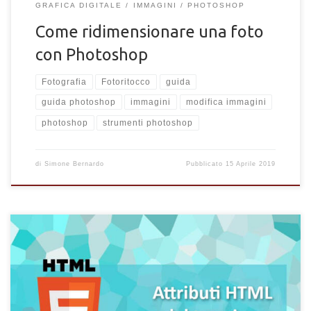
GRAFICA DIGITALE
IMMAGINI
PHOTOSHOP
Come ridimensionare una foto
con Photoshop
Fotografia
Fotoritocco
guida
guida photoshop
immagini
modifica immagini
photoshop
strumenti photoshop
di
Simone Bernardo
Pubblicato
15 Aprile 2019
In questo articolo sul linguaggio HTML esamineremo gli
attributi che influenzano il tag img, cioè il tag specifico che si
occupa della visualizzazione e gestione di foto ed immagini
all’interno di una pagina HTML. La presenza di immagini in un