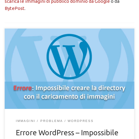
scarica le immagini di pubblico dominio da Google
o da
BytePost
.
Hai da poco realizzato un sito web con WordPress e stai
cercando di caricare nuovi file media e immagini nella libreria e
ti compare un errore? Il problema che descriviamo oggi si
presenta in siti web appena creati con il CMS WordPress, che
necessitano ancora di diverso tempo per essere configurati
adeguatamente. Leggi anche: I primi passi con WordPress>>
L’errore […]
IMMAGINI
PROBLEMA
WORDPRESS
Errore WordPress – Impossibile