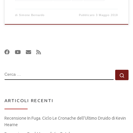
di
Simone Bernardo
Pubblicato
3 Maggio 2019
CERCA
Ce
ARTICOLI RECENTI
Recensione In Fuga. Ciclo Le Cronache dell’Ultimo Druido di Kevin
Hearne