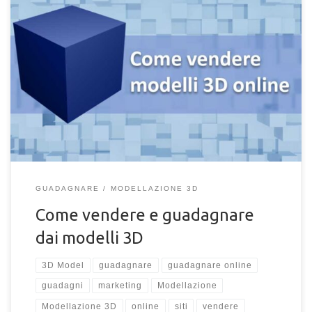
Sei un 3D artist e hai deciso di iniziare a vendere e guadagnare
dai tuoi modelli 3D online ma non sai come fare? Hai realizzato
numerosi modelli 3D di vario genere e vorresti iniziare a
guadagnare con la loro vendita? Molti sono gli artisti e
modellatori 3D con una libreria piena di vecchi lavori datati e
mai pubblicati, e stai […]
GUADAGNARE
MODELLAZIONE 3D
Come vendere e guadagnare
dai modelli 3D
3D Model
guadagnare
guadagnare online
guadagni
marketing
Modellazione
Modellazione 3D
online
siti
vendere