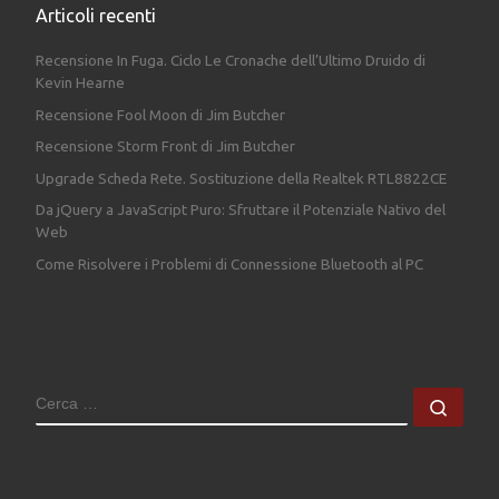
Articoli recenti
Recensione In Fuga. Ciclo Le Cronache dell’Ultimo Druido di
Kevin Hearne
Recensione Fool Moon di Jim Butcher
Recensione Storm Front di Jim Butcher
Upgrade Scheda Rete. Sostituzione della Realtek RTL8822CE
Da jQuery a JavaScript Puro: Sfruttare il Potenziale Nativo del
Web
Come Risolvere i Problemi di Connessione Bluetooth al PC
CERCA
Cerc