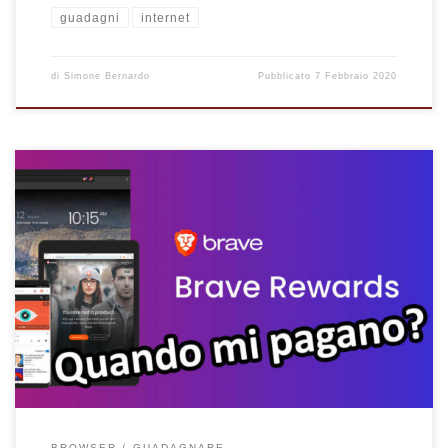
guadagni
internet
di
Simone Bernardo
Pubblicato
7 Febbraio 2020
Qual è la data di pagamento delle Brave Rewards? Quando
vengono pagate le ricompense Brave? Scopri la data di
pagamento delle Brave Rewards.
BROWSER
GUADAGNARE