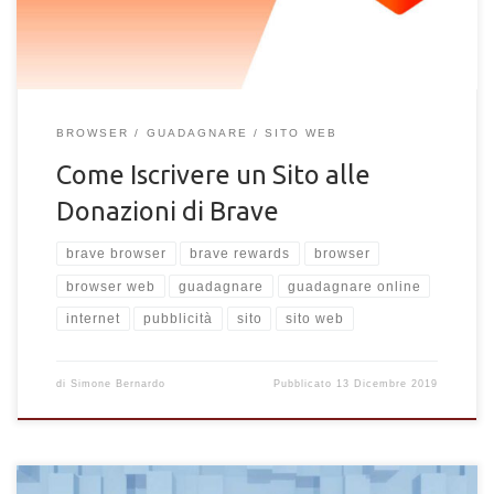
BROWSER
GUADAGNARE
SITO WEB
Come Iscrivere un Sito alle
Donazioni di Brave
brave browser
brave rewards
browser
browser web
guadagnare
guadagnare online
internet
pubblicità
sito
sito web
di
Simone Bernardo
Pubblicato
13 Dicembre 2019