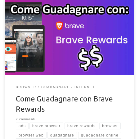
Guadagnare con il programma Brave Rewards del browser
Brave è possibile? Come funziona e come guadagnare soldi
con le ricompense Brave?
BROWSER
GUADAGNARE
INTERNET
Come Guadagnare con Brave
Rewards
2 commenti
ads
brave browser
brave rewards
browser
browser web
guadagnare
guadagnare online