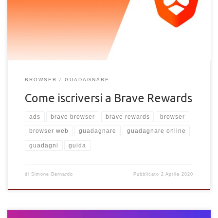
ricompense Brave.
BROWSER
GUADAGNARE
Come iscriversi a Brave Rewards
ads
brave browser
brave rewards
browser
browser web
guadagnare
guadagnare online
guadagni
guida
di
Simone Bernardo
Pubblicato
2 Aprile 2020