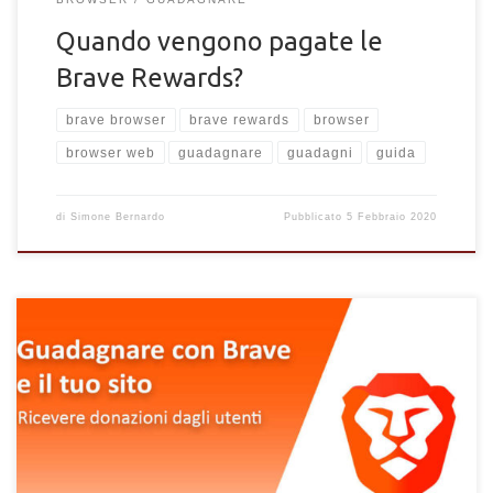
Quando vengono pagate le
Brave Rewards?
brave browser
brave rewards
browser
browser web
guadagnare
guadagni
guida
di
Simone Bernardo
Pubblicato
5 Febbraio 2020
Come iscrivere e verificare un sito web per ricvere le donazioni
degli utenti Brave Rewards. Come guadagnare con il browser
Brave e il tuo sito.