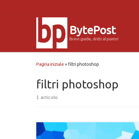
Passa al contenuto
BytePost
Brevi guide, dritti al punto!
Pagina iniziale
»
filtri photoshop
filtri photoshop
1 articolo
Hai sempre amato l’effetto prisma o l’effetto cristal