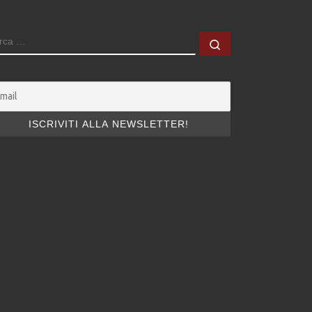
ERCA
Cerca …