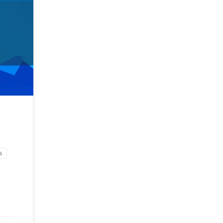
hop. In
nverte
i
a