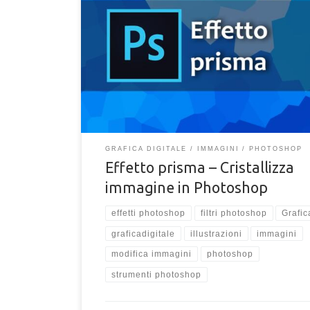
immagini? Impara a crearlo con Cristallizza di Photos
questo articolo descriverò come utilizzare l’effetto
cristallizza per ottenere delle grafiche accattivanti e
moderne con Photoshop. “Cristallizza” consente di
ottenere un effetto di tipo “prismatico“, ovvero co
l’immagine sottostante o una selezione in un misto d
sagome di diverse forme angolari, simile […]
GRAFICA DIGITALE
IMMAGINI
PHOTOSHOP
Effetto prisma – Cristallizza
immagine in Photoshop
effetti photoshop
filtri photoshop
Grafic
graficadigitale
illustrazioni
immagini
modifica immagini
photoshop
strumenti photoshop