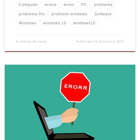
Computer
errore
errori
PC
problema
problema file
problemi windows
Software
Windows
windows 10
windows10
di
Simone Bernardo
Pubblicato
29 Settembre 2019
Come risolvere l'errore #1044 per l'importazione di un
database da un server ad un altro. Tutte le soluzioni possibili
all'errore del database