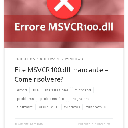
presentano dopo l’installazione di software e programmi sul
PC, e per un utente poco esperto, risolverli è alquanto arduo.
Spesso, quando si installano determinati software sul
computer, alcuni problemi si presentano per via di determinati
file mancanti, o ancora non presenti sul dispositivo. […]
PROBLEMA
SOFTWARE
WINDOWS
File MSVCR100.dll mancante –
Come risolvere?
errori
file
installazione
microsoft
problema
problema file
programmi
Software
visual c++
Windows
windows10
di
Simone Bernardo
Pubblicato
2 Aprile 2019