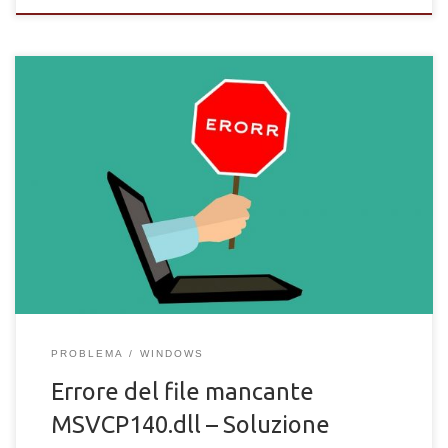
Stai provando ad eseguire uno specifico software sul tuo PC
Windows ma si presente l’errore del file mancante
MSVCP140.dll e non sai come risolvere? Non riesci ad avviare
un programma sul computer per via del file MSCVP140.dll
assente e stai cercando in tutti i modi la soluzione? Risolvere
l’errore del file MSVCP140.dll mancante Che tu sia uno
smanettone del PC […]
PROBLEMA
WINDOWS
Errore del file mancante
MSVCP140.dll – Soluzione