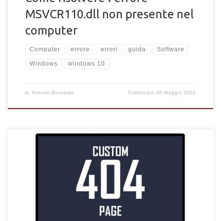
MSVCR110.dll non presente nel
computer
Computer
errore
errori
guida
Software
Windows
windows 10
di
Simone Bernardo
Pubblicato
20 Maggio 2021
Come creare e impostare una pagina 404 personalizzata per il
proprio sito web. Come mostrare una pagina speciale per
l'errore 404 agli utenti