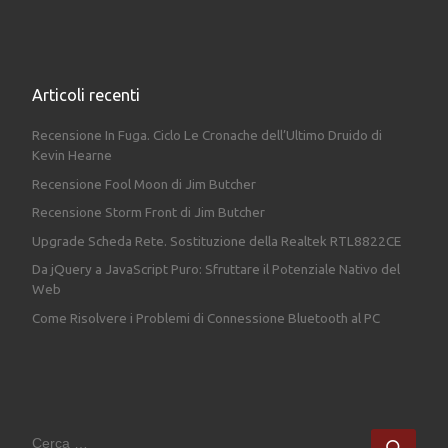
Articoli recenti
Recensione In Fuga. Ciclo Le Cronache dell’Ultimo Druido di
Kevin Hearne
Recensione Fool Moon di Jim Butcher
Recensione Storm Front di Jim Butcher
Upgrade Scheda Rete. Sostituzione della Realtek RTL8822CE
Da jQuery a JavaScript Puro: Sfruttare il Potenziale Nativo del
Web
Come Risolvere i Problemi di Connessione Bluetooth al PC
CERCA
Cerc