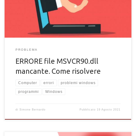
correttamente.
PROBLEMA
ERRORE file MSVCR90.dll
mancante. Come risolvere
Computer
errori
problemi windows
programmi
Windows
di
Simone Bernardo
Pubblicato
19 Agosto 2021