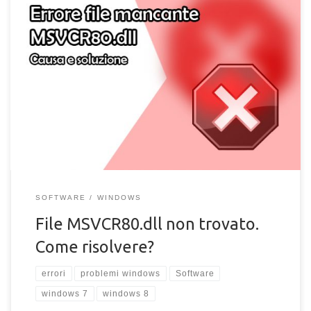
File MSVCR80.dll non trovato e non presente sul computer.
Scopri come risolvere l'errore del file mancante MSVCR80.dll
SOFTWARE
WINDOWS
File MSVCR80.dll non trovato.
Come risolvere?
errori
problemi windows
Software
windows 7
windows 8