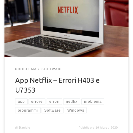
Errori dell'app di Netflix. Come risolvere l'errore H403 e
U7353. Soluzioni agli errori più comuni dell'ap di Netflix per
computer
PROBLEMA
SOFTWARE
App Netflix – Errori H403 e
U7353
app
errore
errori
netflix
problema
programmi
Software
Windows
di
Daniele
Pubblicato
19 Marzo 2020