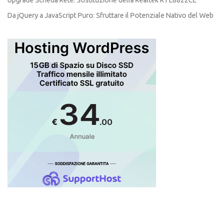
Upgrade Scheda Rete. Sostituzione della Realtek RTL8822CE
Da jQuery a JavaScript Puro: Sfruttare il Potenziale Nativo del Web