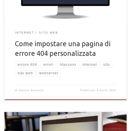
INTERNET
SITO WEB
Come impostare una pagina di
errore 404 personalizzata
errore 404
errori
htaccess
internet
sito
sito web
webserver
di
Simone Bernardo
Pubblicato
6 Aprile 2020