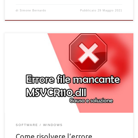
di
Simone Bernardo
Pubblicato
29 Maggio 2021
Come risolvere l'errore del file mancante msvcr110.dll. Guida e
soluzione all'errore del file msvcr110.dll non presente sul
computer
SOFTWARE
WINDOWS
Come risolvere l’errore