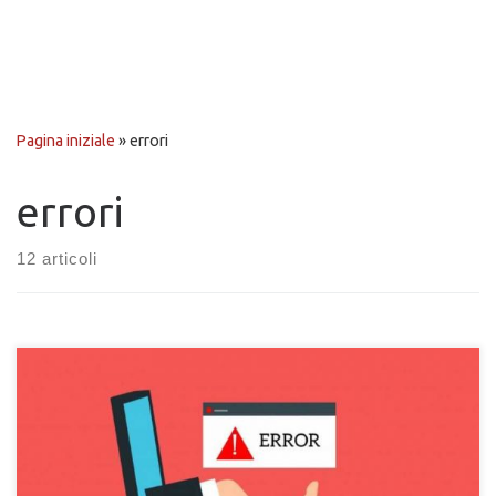
Pagina iniziale
»
errori
errori
12 articoli
Come risolvere l'errore del file MSVCR90.dll mancante dal
computer. Msvcr90.dll non presente sul PC, come risolvere