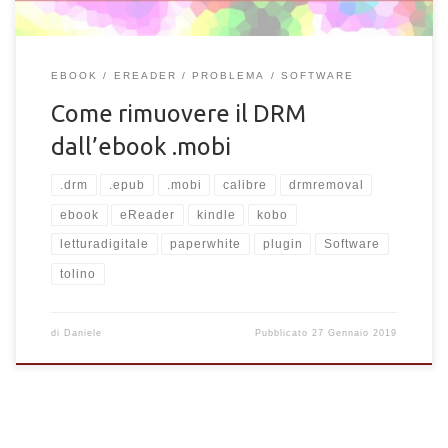
EBOOK
EREADER
PROBLEMA
SOFTWARE
Come rimuovere il DRM
dall’ebook .mobi
.drm
.epub
.mobi
calibre
drmremoval
ebook
eReader
kindle
kobo
letturadigitale
paperwhite
plugin
Software
tolino
di
Daniele
Pubblicato
27 Gennaio 2019