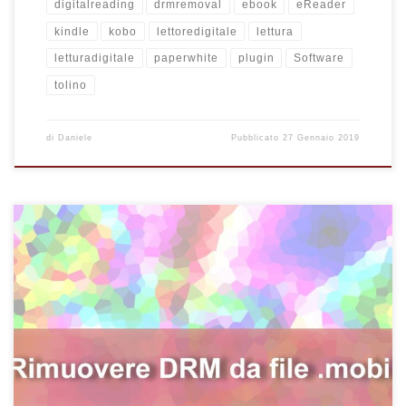
digitalreading
drmremoval
ebook
eReader
kindle
kobo
lettoredigitale
lettura
letturadigitale
paperwhite
plugin
Software
tolino
di
Daniele
Pubblicato
27 Gennaio 2019
Ti è mai capitato di avere acquistato un emozionante e-book su
Amazon, pieno di aspettative e desiderio di lettura, solo per
trovarti bloccato nell’incapacità di accedere al suo contenuto a
causa di un formato incompatibile col tuo lettore digitale?
Questo fastidioso inconveniente è spesso dovuto alla
presenza del DRM, ovvero il sistema di protezione dei diritti
digitali. In breve, il […]