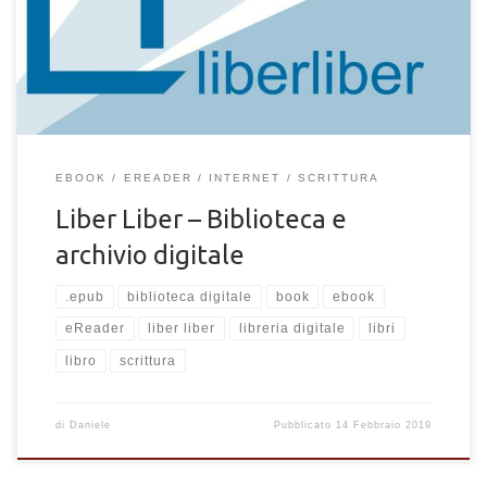
Liber Liber è un associazione senza scopo di lucro che si
occupa di promozione di ogni espressione artistica e
intellettuale. La conobbi nel lontano […]
EBOOK
EREADER
INTERNET
SCRITTURA
Liber Liber – Biblioteca e
archivio digitale
.epub
biblioteca digitale
book
ebook
eReader
liber liber
libreria digitale
libri
libro
scrittura
di
Daniele
Pubblicato
14 Febbraio 2019