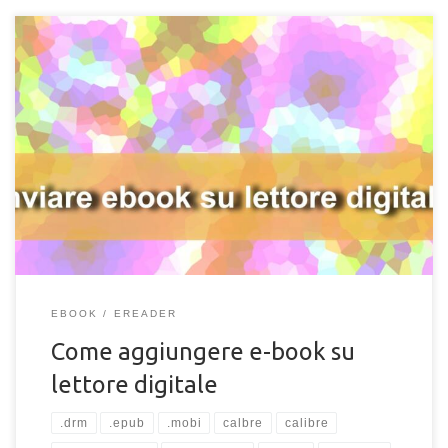
Premessa: in questa guida utilizzerò il software per ebook
Calibre, scaricabile gratuitamente dal sito ufficiale. Apri Calibre
e clicca sull’icona “Aggiungi libri” sulla barra strumenti in alto a
sinistra; Clicca con il tasto destro sull’icona del tuo ebook, poi
su “Invia al dispositivo > invia alla memoria principale“; Attendi il
caricamento. Ora puoi scollegare il tuo dispositivo, con il tuo
[…]
EBOOK
EREADER
Come aggiungere e-book su
lettore digitale
.drm
.epub
.mobi
calbre
calibre