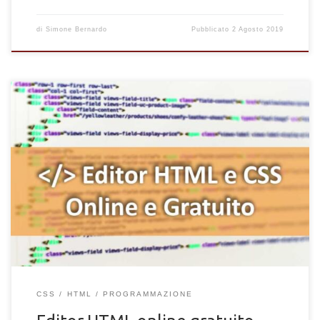
di
Simone Bernardo
Pubblicato
2 Agosto 2019
Sei in cerca di un editor HTML e CSS online facile da utilizzare e
rapido nell’elaborazione del codice? Sei stufo di utilizzare
software complessi e macchinosi per scrivere anche dei
semplici codici o script? Sei nel posto giusto! Da tempo ci
occupiamo di divulgare informazione ed istruzione in ambito
informatico, compresa la programmazione HTML e creazione
dei siti web. Abbiamo […]
CSS
HTML
PROGRAMMAZIONE