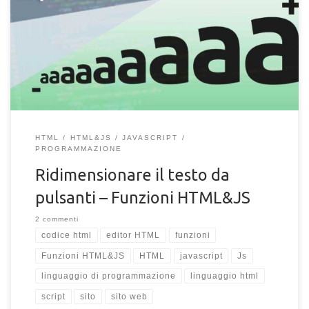
Scopri lo script JS per ridurre o aumentare la dimensione del
testo in una pagina HTML. Usa Javascript e HTML per cambiare
la grandezza del font/testo applicato su pulsanti (button).
HTML
HTML&JS
JAVASCRIPT
PROGRAMMAZIONE
Ridimensionare il testo da
pulsanti – Funzioni HTML&JS
2 commenti
codice html
editor HTML
funzioni
Funzioni HTML&JS
HTML
javascript
Js
linguaggio di programmazione
linguaggio html
script
sito
sito web