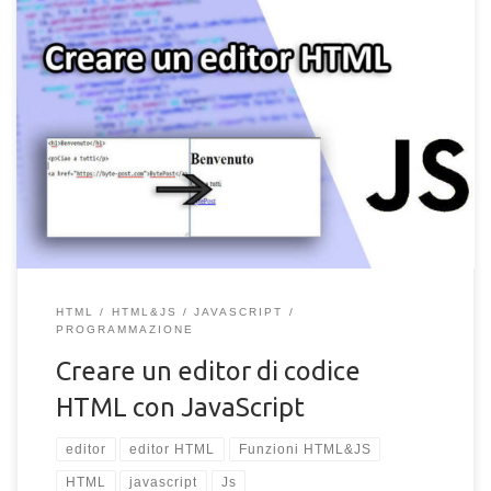
Come creare e programmare un Editor HTML con JavaScript.
Segui la guida per realizzare un editor di codice HTML "Live"
per il tuo sito web.
HTML
HTML&JS
JAVASCRIPT
PROGRAMMAZIONE
Creare un editor di codice
HTML con JavaScript
editor
editor HTML
Funzioni HTML&JS
HTML
javascript
Js