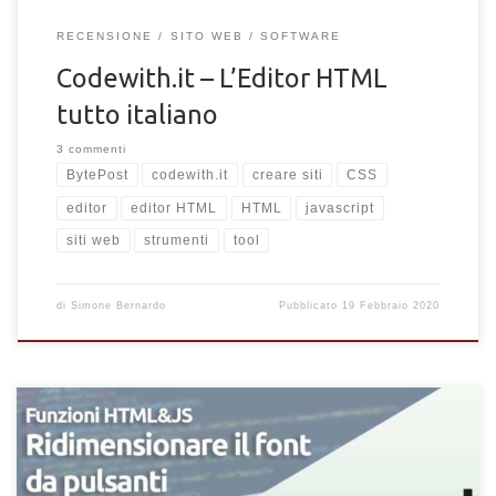
RECENSIONE
SITO WEB
SOFTWARE
Codewith.it – L’Editor HTML
tutto italiano
3 commenti
BytePost
codewith.it
creare siti
CSS
editor
editor HTML
HTML
javascript
siti web
strumenti
tool
di
Simone Bernardo
Pubblicato
19 Febbraio 2020