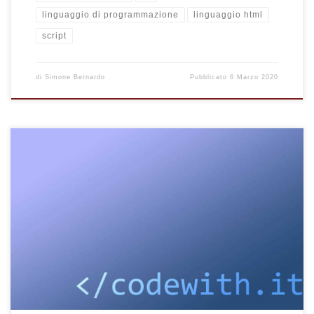
linguaggio di programmazione
linguaggio html
script
di
Simone Bernardo
Pubblicato
6 Marzo 2020
Conosci l'editor di codice online, gratuito e 100% italiano
Codewith.it? Scopri subito uno dei nuovi e migliori editor di
codice HTML sul web.