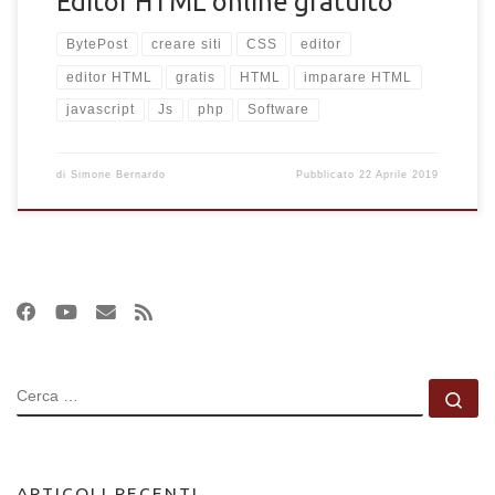
Editor HTML online gratuito
BytePost
creare siti
CSS
editor
editor HTML
gratis
HTML
imparare HTML
javascript
Js
php
Software
di
Simone Bernardo
Pubblicato
22 Aprile 2019
CERCA
Ce
ARTICOLI RECENTI