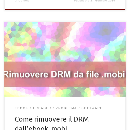
di
Daniele
Pubblicato
27 Gennaio 2019
Ti è mai capitato di avere acquistato un emozionante e-book su
Amazon, pieno di aspettative e desiderio di lettura, solo per
trovarti bloccato nell’incapacità di accedere al suo contenuto a
causa di un formato incompatibile col tuo lettore digitale?
Questo fastidioso inconveniente è spesso dovuto alla
presenza del DRM, ovvero il sistema di protezione dei diritti
digitali. In breve, il […]
EBOOK
EREADER
PROBLEMA
SOFTWARE
Come rimuovere il DRM
dall’ebook .mobi