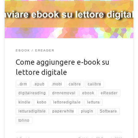
su “Invia al dispositivo > invia alla memoria principale“; Attendi il
caricamento. Ora puoi scollegare il tuo dispositivo, con il tuo
[…]
EBOOK
EREADER
Come aggiungere e-book su
lettore digitale
.drm
.epub
.mobi
calbre
calibre
digitalreading
drmremoval
ebook
eReader
kindle
kobo
lettoredigitale
lettura
letturadigitale
paperwhite
plugin
Software
tolino