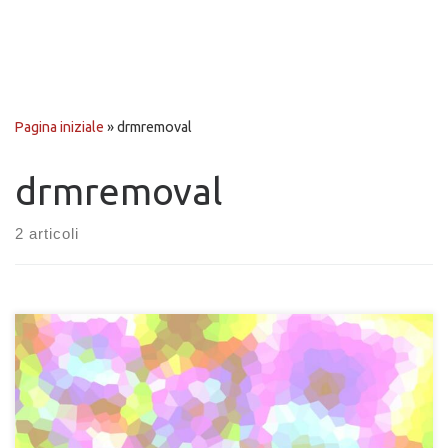
Pagina iniziale
»
drmremoval
drmremoval
2 articoli
Premessa: in questa guida utilizzerò il software per ebook
Calibre, scaricabile gratuitamente dal sito ufficiale. Apri Calibre
e clicca sull’icona “Aggiungi libri” sulla barra strumenti in alto a
sinistra; Clicca con il tasto destro sull’icona del tuo ebook, poi