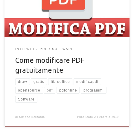
indicare una tipologia di documento “portatile“, facile da
leggere e compatibile con numerose piattaforme. Un file in PDF
potrebbe essere paragonato ad un foglio reale cartaceo, […]
INTERNET
PDF
SOFTWARE
Come modificare PDF
gratuitamente
draw
gratis
libreoffice
modificapdf
opensource
pdf
pdfonline
programmi
Software
di
Simone Bernardo
Pubblicato
2 Febbraio 2019