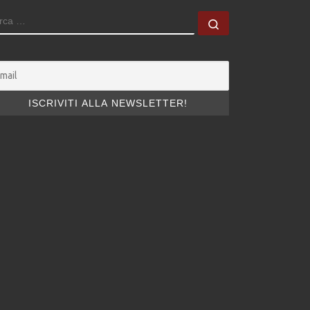
ERCA
Cerca …