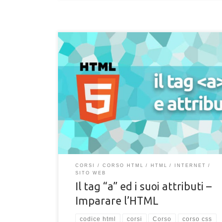
Impara a configurare ed usare il tag "a" in HTML. Scri
imposta i tuoi collegamenti ipertestuali, anchor e d
con gli attributi del tag "a" del linguaggio HTML per i
sito web.
CORSI
CORSO HTML
HTML
INTERNET
SITO WEB
Il tag “a” ed i suoi attributi –
Imparare l’HTML
codice html
corsi
Corso
corso css