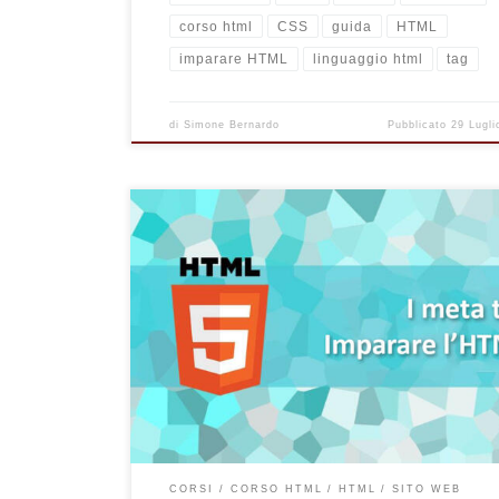
corso html
CSS
guida
HTML
imparare HTML
linguaggio html
tag
di
Simone Bernardo
Pubblicato
29 Lugli
In questo articolo imparerai ad impostare correttam
informazioni meta di una pagina/sito web tramite l’u
linguaggio HTML Creare una pagina web in HTML a p
dal contenuto, lo stile, i colori, le immagini e tutto il r
sicuramente la parte più piacevole, dove puoi veder
subito i risultati a schermo e valutare il tuo lavoro [
CORSI
CORSO HTML
HTML
SITO WEB