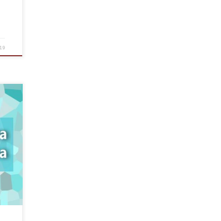
019
a