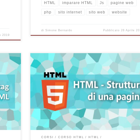
HTML
imparare HTML
Js
pagine web
php
sito internet
sito web
website
di
Simone Bernardo
Pubblicato
26 Aprile 2
o 2019
ente le
so del
Primo capitolo del corso HTML di BytePost. Impara a
artire
strutturare una pagina web in linguaggio HTML e inizia 
esto, è
creare il tuo sito internet.
e fin da
…]
CORSI
CORSO HTML
HTML