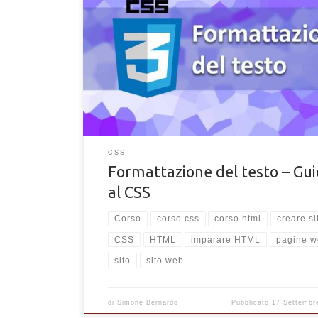
Come formattare e modificare il testo di una pagin
con il CSS. Scopri gli attributi CSS per la modifica del
dei caratteri e dei paragrafi di una pagina HTML.
CSS
Formattazione del testo – Gu
al CSS
Corso
corso css
corso html
creare sit
CSS
HTML
imparare HTML
pagine w
sito
sito web
di
Simone Bernardo
Pubblicato
17 Settembr