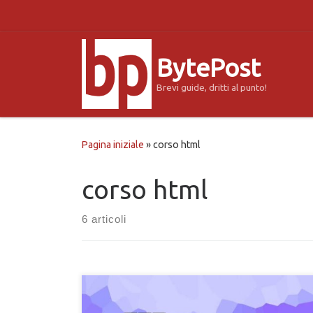
Passa al contenuto
BytePost
Brevi guide, dritti al punto!
Pagina iniziale
»
corso html
corso html
6 articoli