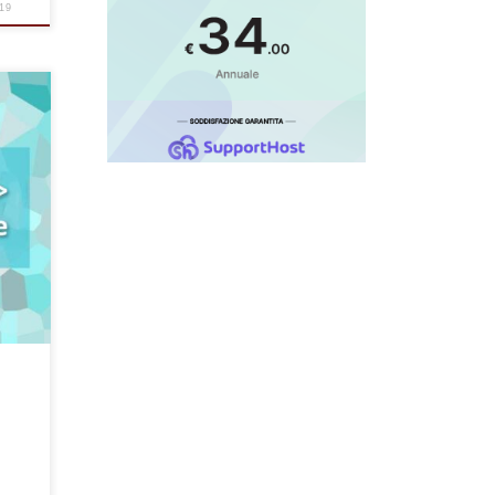
19
erno
ti
 sono
o o