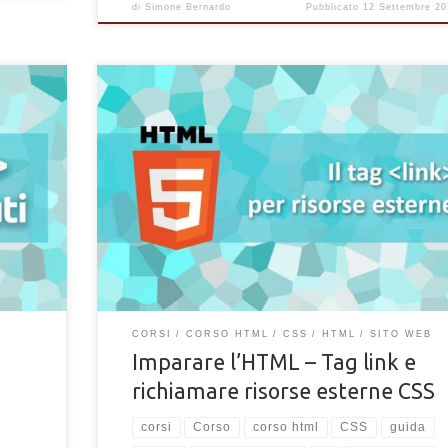
di
Simone Bernardo
Pubblicato
12 Settembre 20
Vuoi richiamare risorse esterne e documenti .css all’int
vi ed
di una pagina HTML? Vuoi collegare i fogli di stile separa
ownload
per alleggerire la pagina del tuo sito? L’HTML ed il CSS
l tuo
i principali linguaggi utilizzati per creare e gestire un sit
una pagina web. Non richiedono un grande sforzo per
l’apprendimento ma solo un bel po’ di pratica e […]
CORSI
CORSO HTML
CSS
HTML
SITO WEB
Imparare l’HTML – Tag link e
richiamare risorse esterne CSS
corsi
Corso
corso html
CSS
guida