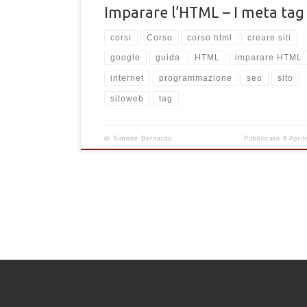
Imparare l’HTML – I meta tag
corsi
Corso
corso html
creare siti
google
guida
HTML
imparare HTML
internet
programmazione
seo
sito
sitoweb
tag
di
Simone Bernardo
Pubblicato
9 Apri