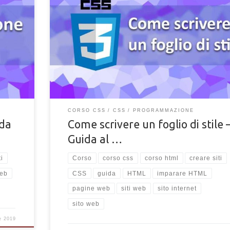
a web
Come scrivere correttamente i codici in un documento 
 testo,
per impostare lo stile del tuo sito e degli elementi HTM
Segui il corso CSS e rendi i tuoi siti web splendidi.
CORSO CSS
CSS
PROGRAMMAZIONE
ida
Come scrivere un foglio di stile 
Guida al …
i
Corso
corso css
corso html
creare siti
eb
CSS
guida
HTML
imparare HTML
pagine web
siti web
sito internet
sito web
e 2019