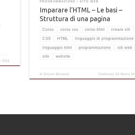
PROGRAMMAZIONE
SITO WEB
Imparare l’HTML – Le basi –
Struttura di una pagina
Corso
corso css
corso html
creare siti
CSS
HTML
linguaggio di programmazione
linguaggio html
programmazione
siti web
sito
website
le 2019
di
Simone Bernardo
Pubblicato
24 Marzo 20