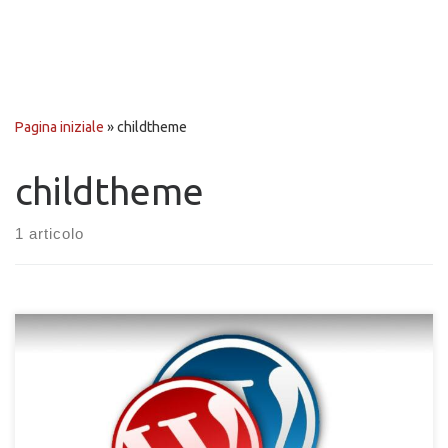
Pagina iniziale
»
childtheme
childtheme
1 articolo
Per chi ha un sito web WordPress, conosce bene il fattore
sicurezza e sa di dover tenere sempre aggiornato il software
alle versioni più recenti, portando vantaggio anche alla propria
SEO. Vale anche per plugin e temi! Tutto questo porterà a una