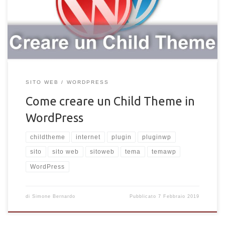
limitazione delle personalizzazioni del sito web su cui si sta
lavorando, perché ogni aggiornamento fatto annullerà (quasi)
tutte […]
SITO WEB
WORDPRESS
Come creare un Child Theme in
WordPress
childtheme
internet
plugin
pluginwp
sito
sito web
sitoweb
tema
temawp
WordPress
di
Simone Bernardo
Pubblicato
7 Febbraio 2019