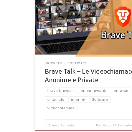
Tutto ciò che c'è da sapere su Brave Talk. Scopri Br
per videochiamare amici e parenti in forma anonima.
BROWSER
SOFTWARE
Brave Talk – Le Videochiamat
Anonime e Private
brave browser
brave rewards
browser
chiamate
internet
Software
videochiamate
di
Simone Bernardo
Pubblicato
24 Settembr