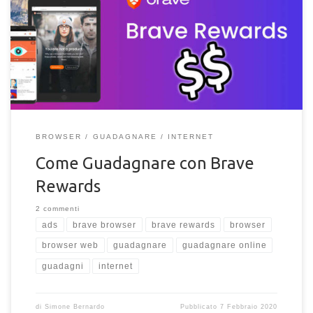
Guadagnare con il programma Brave Rewards del browser
Brave è possibile? Come funziona e come guadagnare soldi
con le ricompense Brave?
BROWSER
GUADAGNARE
INTERNET
Come Guadagnare con Brave
Rewards
2 commenti
ads
brave browser
brave rewards
browser
browser web
guadagnare
guadagnare online
guadagni
internet
di
Simone Bernardo
Pubblicato
7 Febbraio 2020